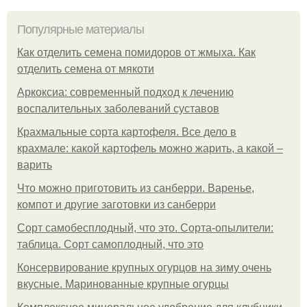
Популярные материалы
Как отделить семена помидоров от жмыха. Как
отделить семена от мякоти
Аркоксиа: современный подход к лечению
воспалительных заболеваний суставов
Крахмальные сорта картофеля. Все дело в
крахмале: какой картофель можно жарить, а какой –
варить
Что можно приготовить из санберри. Варенье,
компот и другие заготовки из санберри
Сорт самобесплодный, что это. Сорта-опылители:
таблица. Сорт самоплодный, что это
Консервирование крупных огурцов на зиму очень
вкусные. Маринованные крупные огурцы