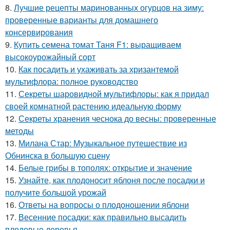
8.
Лучшие рецепты маринованных огурцов на зиму:
проверенные варианты для домашнего
консервирования
9.
Купить семена томат Таня F1: выращиваем
высокоурожайный сорт
10.
Как посадить и ухаживать за хризантемой
мультифлора: полное руководство
11.
Секреты шаровидной мультифлоры: как я придал
своей комнатной растению идеальную форму
12.
Секреты хранения чеснока до весны: проверенные
методы
13.
Милана Стар: Музыкальное путешествие из
Обнинска в большую сцену
14.
Белые грибы в тополях: открытие и значение
15.
Узнайте, как плодоносит яблоня после посадки и
получите большой урожай
16.
Ответы на вопросы о плодоношении яблони
17.
Весенние посадки: как правильно высадить
плодовые деревья