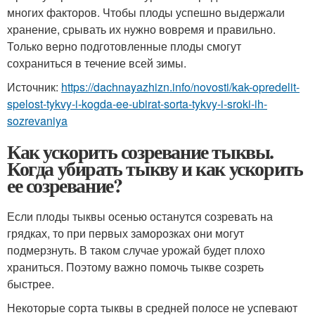
многих факторов. Чтобы плоды успешно выдержали
хранение, срывать их нужно вовремя и правильно.
Только верно подготовленные плоды смогут
сохраниться в течение всей зимы.
Источник:
https://dachnayazhizn.info/novosti/kak-opredelit-
spelost-tykvy-i-kogda-ee-ubirat-sorta-tykvy-i-sroki-ih-
sozrevaniya
Как ускорить созревание тыквы.
Когда убирать тыкву и как ускорить
ее созревание?
Если плоды тыквы осенью останутся созревать на
грядках, то при первых заморозках они могут
подмерзнуть. В таком случае урожай будет плохо
храниться. Поэтому важно помочь тыкве созреть
быстрее.
Некоторые сорта тыквы в средней полосе не успевают