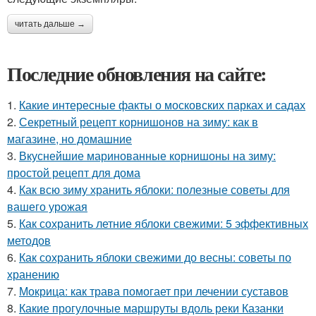
читать дальше →
Последние обновления на сайте:
1.
Какие интересные факты о московских парках и садах
2.
Секретный рецепт корнишонов на зиму: как в
магазине, но домашние
3.
Вкуснейшие маринованные корнишоны на зиму:
простой рецепт для дома
4.
Как всю зиму хранить яблоки: полезные советы для
вашего урожая
5.
Как сохранить летние яблоки свежими: 5 эффективных
методов
6.
Как сохранить яблоки свежими до весны: советы по
хранению
7.
Мокрица: как трава помогает при лечении суставов
8.
Какие прогулочные маршруты вдоль реки Казанки