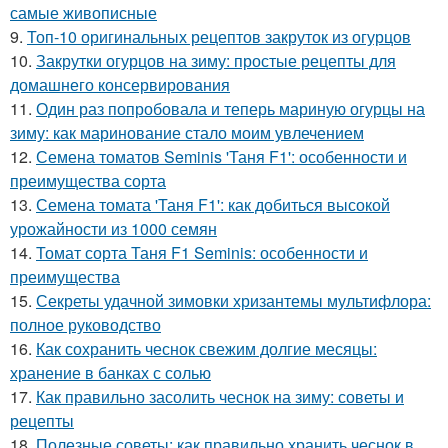
самые живописные
9.
Топ-10 оригинальных рецептов закруток из огурцов
10.
Закрутки огурцов на зиму: простые рецепты для
домашнего консервирования
11.
Один раз попробовала и теперь мариную огурцы на
зиму: как маринование стало моим увлечением
12.
Семена томатов Seminis 'Таня F1': особенности и
преимущества сорта
13.
Семена томата 'Таня F1': как добиться высокой
урожайности из 1000 семян
14.
Томат сорта Таня F1 Seminis: особенности и
преимущества
15.
Секреты удачной зимовки хризантемы мультифлора:
полное руководство
16.
Как сохранить чеснок свежим долгие месяцы:
хранение в банках с солью
17.
Как правильно засолить чеснок на зиму: советы и
рецепты
18.
Полезные советы: как правильно хранить чеснок в