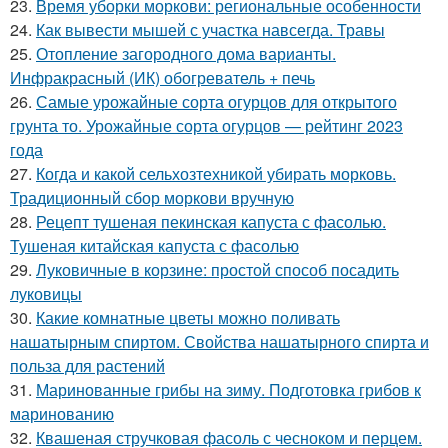
23.
Время уборки моркови: региональные особенности
24.
Как вывести мышей с участка навсегда. Травы
25.
Отопление загородного дома варианты.
Инфракрасный (ИК) обогреватель + печь
26.
Самые урожайные сорта огурцов для открытого
грунта то. Урожайные сорта огурцов — рейтинг 2023
года
27.
Когда и какой сельхозтехникой убирать морковь.
Традиционный сбор моркови вручную
28.
Рецепт тушеная пекинская капуста с фасолью.
Тушеная китайская капуста с фасолью
29.
Луковичные в корзине: простой способ посадить
луковицы
30.
Какие комнатные цветы можно поливать
нашатырным спиртом. Свойства нашатырного спирта и
польза для растений
31.
Маринованные грибы на зиму. Подготовка грибов к
маринованию
32.
Квашеная стручковая фасоль с чесноком и перцем.