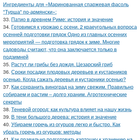
Ингредиенты для «Маринованная спаржевая фасоль
"Турша" по-армянски»:
33.
Патио в древнем Риме: история и значение
34.
Готовимся к урожаю с осени. 2 краеугольных вопроса
осенней подготовки грядок Одно из главных осенних
мероприятий — подготовка грядок к зиме. Многие
садоводы считают, что она заключается только в
подзимней
35.
Растут ли грибы без дождя. Цезарский гриб
36.
Сроки посадки плодовых деревьев и кустарников
осенью. Когда сажать деревья и кустарники осенью?
37.
Как сохранить виноград на зиму свежим. Правильно
собираем и растим – долго храним. Агротехнические
секреты
38.
Теневой огород: как культура влияет на нашу жизнь
39.
В тени большого дерева: история и значение
40.
Убираем горечь из огурцов легко и быстро. Как
убрать горечь из огурцов: методы
41.
Как правильно подготовить картошку к хранению на