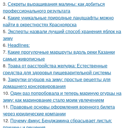
3.
Секреты выращивания малины: как добиться
профессионального результата
4.
Какие уникальные природные ландшафты можно
найти в окрестностях Красноярска
5.
Эксперты назвали лучший способ хранения яблок на
зиму
6.
Headlines:
7.
Какие прогулочные маршруты вдоль реки Казанки
самые живописные
8.
Трава от расстройства желудка: Естественные
средства для здоровья пищеварительной системы
9.
Закрутки огурцов на зиму: простые рецепты для
домашнего консервирования
10.
Один раз попробовала и теперь мариную огурцы на
зиму: как маринование стало моим увлечением
11.
Правовые основы оформления военного билета
через юридические компании
12.
Почему фикус Бенджамина сбрасывает листья:
причины и решения