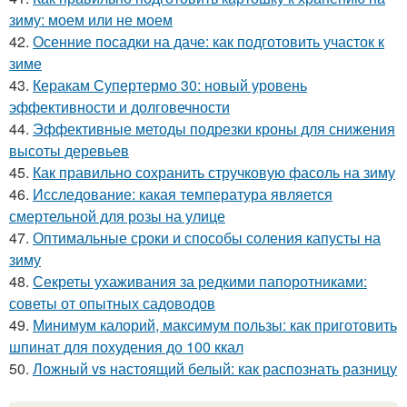
зиму: моем или не моем
42.
Осенние посадки на даче: как подготовить участок к
зиме
43.
Керакам Супертермо 30: новый уровень
эффективности и долговечности
44.
Эффективные методы подрезки кроны для снижения
высоты деревьев
45.
Как правильно сохранить стручковую фасоль на зиму
46.
Исследование: какая температура является
смертельной для розы на улице
47.
Оптимальные сроки и способы соления капусты на
зиму
48.
Секреты ухаживания за редкими папоротниками:
советы от опытных садоводов
49.
Минимум калорий, максимум пользы: как приготовить
шпинат для похудения до 100 ккал
50.
Ложный vs настоящий белый: как распознать разницу