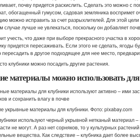
ливает, почву придется раскислить. Сделать это можно с 
рат, обогащенный гумусом, садовая земляника воспримет о
цию можно исправить за счет разрыхлителей. Для этой цели
м случае лучше не увлекаться, поскольку он добавляет почв
оит учесть, что даже при выборе прекрасного участка в хор
ику придется пересаживать. Если этого не сделать, ягоды бу
 пересадить в другое подходящее для нее место, предварит
сто клубники можно посадить другие растения.
ие материалы можно использовать для
ные материалы для клубники используют активно – ими зас
ков и сохранить влагу в почве
е укрывные материалы для клубники. Фото: pixabay.com
лубники используют черный укрывной нетканый материал – о
расти не могут. А раз нет сорняков, то у культурных растени
ельные вещества. Как следствие – клубника дает более выс