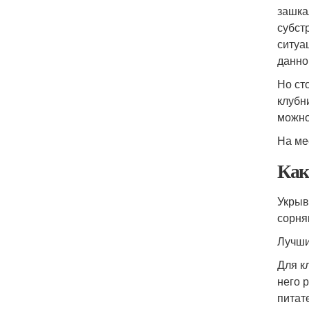
зашка
субст
ситуа
данно
Но ст
клубн
можно
На ме
Как
Укрыв
сорня
Лучши
Для к
него 
питат