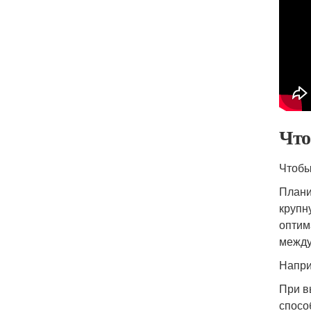
Что
Чтобы
Плани
крупн
оптим
между
Напри
При в
спосо