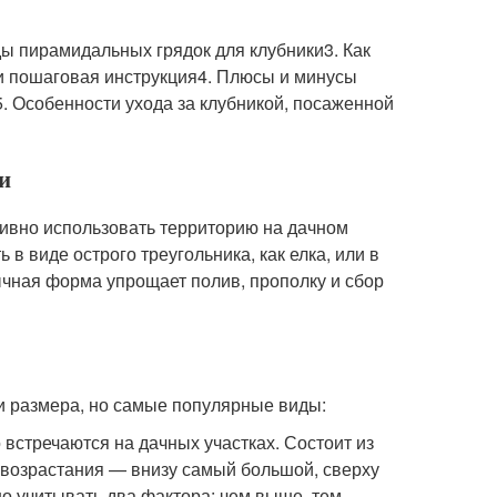
ды пирамидальных грядок для клубники3. Как
 и пошаговая инструкция4. Плюсы и минусы
. Особенности ухода за клубникой, посаженной
и
тивно использовать территорию на дачном
 в виде острого треугольника, как елка, или в
ычная форма упрощает полив, прополку и сбор
и размера, но самые популярные виды:
встречаются на дачных участках. Состоит из
 возрастания — внизу самый большой, сверху
о учитывать два фактора: чем выше, тем