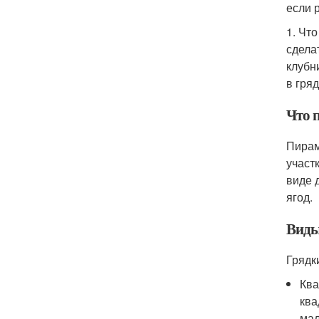
если 
1. Чт
сдела
клубн
в гря
Что 
Пирам
участ
виде 
ягод.
Виды
Грядк
Ква
ква
мал