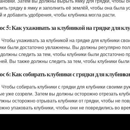
тановки. Затем вы должны вырыть ямку для грядки, чтобы о
зить грядку в ямку и заполнить её землёй, чтобы она была 
й и добавить удобрения, чтобы клубника могла расти.
ос 5: Как ухаживать за клубникой на грядке для к
: Чтобы ухаживать за клубникой на грядке для клубники сво
ики были достаточно увлажнены. Вы должны регулярно пол
 должны следить за тем, чтобы клубники были достаточно п
ней. Вы также должны следить за тем, чтобы клубники были
ос 6: Как собирать клубники с грядки для клубник
: Чтобы собирать клубники с грядки для клубники своими ру
ые уже созрели. Затем вы должны осторожно отрезать клубн
лжны осторожно отрывать клубники от грядки, чтобы не пов
ожно упаковать клубники, чтобы они не повредились во вре