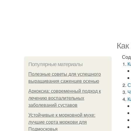
Как
Сод
К
Популярные материалы
Полезные советы для успешного
выращивания саженцев осенью
С
Аркоксиа: современный подход к
Ч
лечению воспалительных
К
заболеваний суставов
Устойчивые к морковной мухе:
лучшие сорта моркови для
Подмосковья