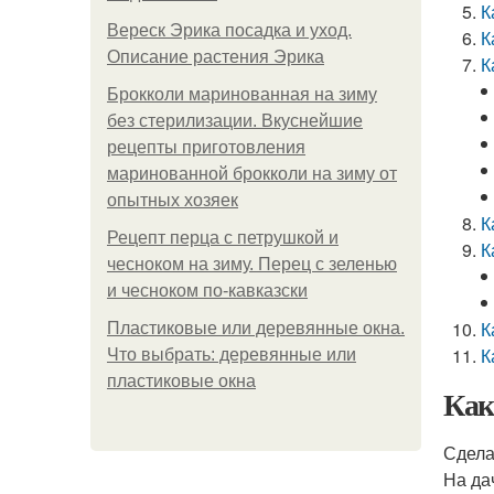
К
Вереск Эрика посадка и уход.
К
Описание растения Эрика
К
Брокколи маринованная на зиму
без стерилизации. Вкуснейшие
рецепты приготовления
маринованной брокколи на зиму от
опытных хозяек
К
Рецепт перца с петрушкой и
К
чесноком на зиму. Перец с зеленью
и чесноком по-кавказски
К
Пластиковые или деревянные окна.
К
Что выбрать: деревянные или
пластиковые окна
Как
Сдела
На да