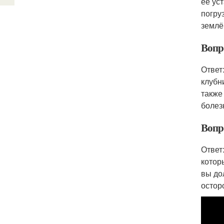
её ус
погру
землё
Вопр
Ответ
клубн
также
болез
Вопр
Ответ
котор
вы до
остор