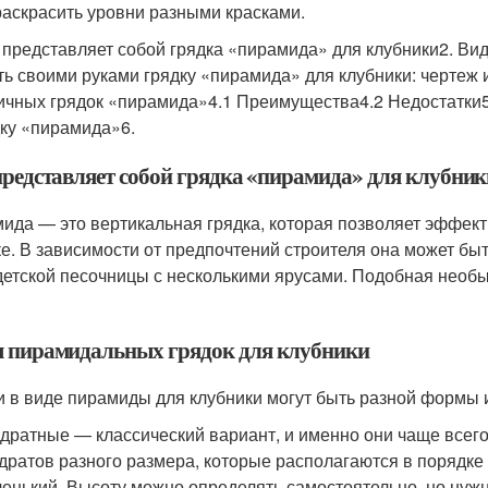
раскрасить уровни разными красками.
о представляет собой грядка «пирамида» для клубники2. Ви
ть своими руками грядку «пирамида» для клубники: чертеж
ичных грядок «пирамида»4.1 Преимущества4.2 Недостатки5
дку «пирамида»6.
представляет собой грядка «пирамида» для клубник
ида — это вертикальная грядка, которая позволяет эффек
ке. В зависимости от предпочтений строителя она может быть
детской песочницы с несколькими ярусами. Подобная необ
 пирамидальных грядок для клубники
и в виде пирамиды для клубники могут быть разной формы 
дратные — классический вариант, и именно они чаще всего 
дратов разного размера, которые располагаются в порядке
енький. Высоту можно определять самостоятельно, но нужн