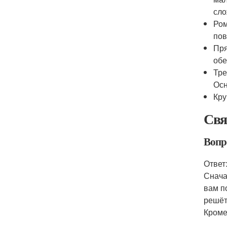
сло
Ром
пов
Пря
обе
Тре
Осн
Кру
Свя
Вопр
Ответ
Снача
вам п
решёт
Кроме