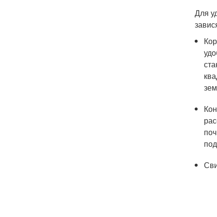
Для у
завис
Кор
удо
ста
ква
зем
Кон
рас
поч
под
Сви