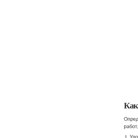
Как
Опред
работ
Удо