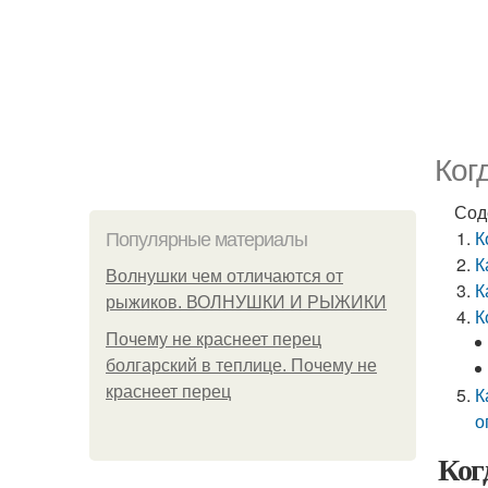
Ког
Сод
К
Популярные материалы
К
Волнушки чем отличаются от
К
рыжиков. ВОЛНУШКИ И РЫЖИКИ
К
Почему не краснеет перец
болгарский в теплице. Почему не
краснеет перец
К
о
Ког