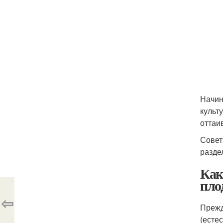
Начин
культ
оттаи
Совет
разде
Как
пло
⇦
Прежд
(есте