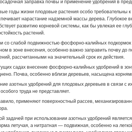
осадочная заправка почвы и применение удобрений в пре
вые годы жизни плодовые растения особо требовательны к 
спечивает нарастание надземной массы дерева. Глубокое 
бствует развитию корневой системы, как бы увлекая ее глу
остойкость растений.
зи со слабой подвижностью фосфорно-калийных подкормок 
ном в зоне внесения, особенно важно заправить почву до 
ений, рассчитанными на значительный срок их действия.
тущих садах внесение фосфорно-калийных удобрений в зон
днено. Почва, особенно вблизи деревьев, насыщена корнями
ние азотных удобрений для плодовых деревьев в связи с 
 особого труда не представляет.
равило, применяют поверхностный рассев, механизированны
ора.
ой задачей при использовании азотных удобрений является
орма летучая, а нитратная — подвижная, особенно на легкой