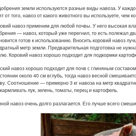
добрения земли используются разные виды навоза. У каждог
ят от того, навоз от какого животного вы используете, чем 
овий навоз применим для любой почвы. У него высокая вла
брения — навоз, который уже перегнил, то есть полежал два
новится готов к использованию. Вносить коровий навоз луч
дратный метр земли. Предварительная подготовка не нужн
лю. Коровий навоз хорошо подходит для подкормки картофел
ский навоз хорошо подходит для почв с глиняным составом
стоянии около 40 см вглубь, тогда навоз весной смешивае
ву. Соотношение — примерно 3 кг навоза на метр квадрат
кармливать лук, зелень, томаты, перец и картофель.
ной навоз очень долго разлагается. Его лучше всего смеши