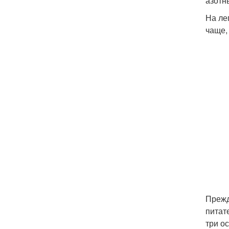
азотн
На ле
чаще,
Прежд
питат
три о