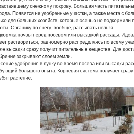
растаявшему снежному покрову. Большая часть питательны
рода. Появятся не удобренные участки, а также места с б
ько для больших хозяйств, которые осенью не подкормили 
оты. Органику по снегу, вообще, рассыпать нельзя.
кормка почвы перед посевом или высадкой рассады. Идеал
еет раствориться, равномерно распределяясь по всему уча
ле высадки сразу получит питательные вещества. Для дос
брение закрывают слоем земли.
сение удобрения в лунку во время посева или высадки ра
бующий большого опыта. Корневая система получает сразу
убят растение.