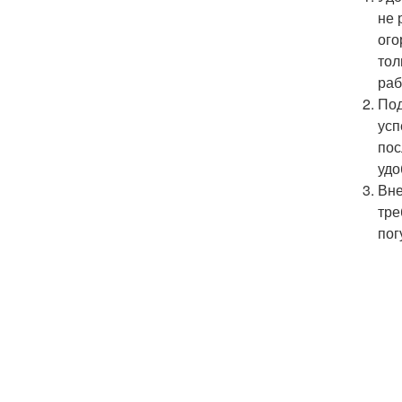
не 
ого
тол
раб
Под
усп
пос
удо
Вне
тре
пог