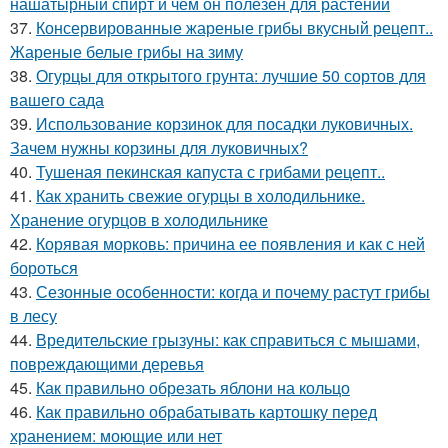
нашатырный спирт и чем он полезен для растений
37.
Консервированные жареные грибы вкусный рецепт..
Жареные белые грибы на зиму
38.
Огурцы для открытого грунта: лучшие 50 сортов для
вашего сада
39.
Использование корзинок для посадки луковичных.
Зачем нужны корзины для луковичных?
40.
Тушеная пекинская капуста с грибами рецепт..
41.
Как хранить свежие огурцы в холодильнике.
Хранение огурцов в холодильнике
42.
Корявая морковь: причина ее появления и как с ней
бороться
43.
Сезонные особенности: когда и почему растут грибы
в лесу
44.
Вредительские грызуны: как справиться с мышами,
повреждающими деревья
45.
Как правильно обрезать яблони на кольцо
46.
Как правильно обрабатывать картошку перед
хранением: моющие или нет