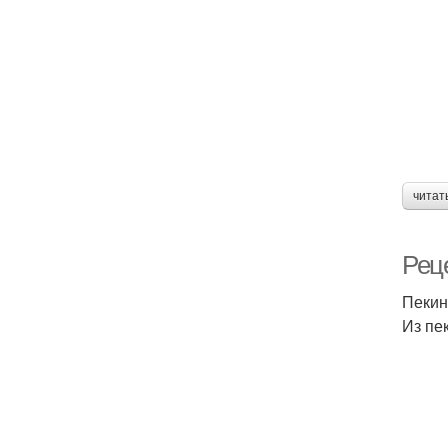
читат
Рец
Пекин
Из пе