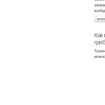
запра
возбу
читат
Как 
гри
Тушен
можно