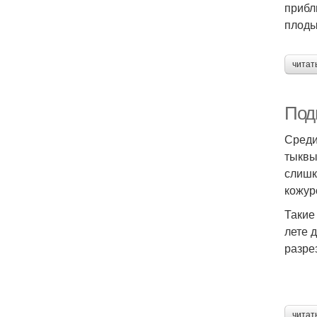
прибл
плоды
читат
Под
Среди
тыквы
слишк
кожур
Такие
лете 
разре
читат