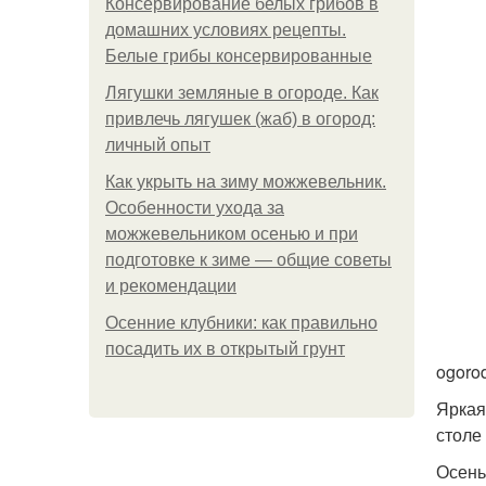
Консервирование белых грибов в
домашних условиях рецепты.
Белые грибы консервированные
Лягушки земляные в огороде. Как
привлечь лягушек (жаб) в огород:
личный опыт
Как укрыть на зиму можжевельник.
Особенности ухода за
можжевельником осенью и при
подготовке к зиме — общие советы
и рекомендации
Осенние клубники: как правильно
посадить их в открытый грунт
ogoro
Яркая
столе
Осень