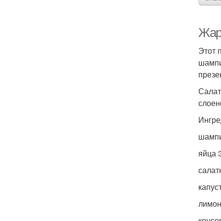
Жар
Этот 
шампи
презе
Салат
слоен
Ингре
шампи
яйца 
салат
капус
лимон
консе