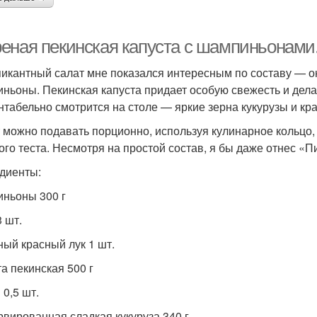
еная пекинская капуста с шампиньонами
пикантный салат мне показался интересным по составу — о
ньоны. Пекинская капуста придает особую свежесть и дела
нтабельно смотрится на столе — яркие зерна кукурузы и кр
 можно подавать порционно, используя кулинарное кольцо, 
ого теста. Несмотря на простой состав, я бы даже отнес «
диенты:
ньоны 300 г
3 шт.
ный красный лук 1 шт.
та пекинская 500 г
 0,5 шт.
рвированная сладкая кукуруза 340 г