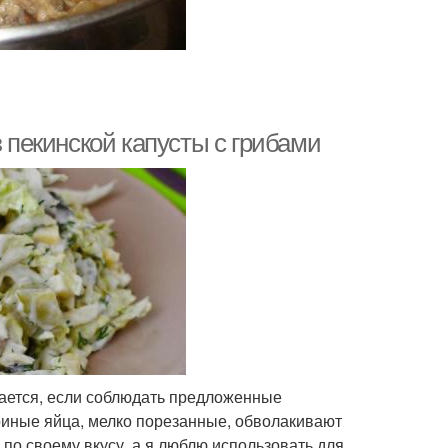
з пекинской капусты с грибами
чается, если соблюдать предложенные
риные яйца, мелко порезанные, обволакивают
по своему вкусу, а я люблю использовать для