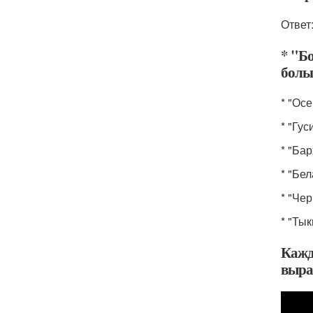
Ответ
* "Б
боль
* "Ос
* "Гу
* "Ба
* "Бе
* "Че
* "Ты
Кажд
выра