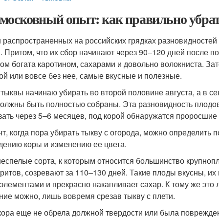
московный опыт: как правильно убра
 распространенных на российских грядках разновидностей
. Притом, что их сбор начинают через 90–120 дней после по
ом богата каротином, сахарами и довольно волокниста. За
ой или вовсе без нее, самые вкусные и полезные.
 тыквы начинаю убирать во второй половине августа, а в 
должны быть полностью собраны. Эта разновидность плодов
зать через 5–6 месяцев, под корой обнаружатся проросшие
т, когда пора убирать тыкву с огорода, можно определить 
дению коры и изменению ее цвета.
еспелые сорта, к которым относится большинство крупноп
аритов, созревают за 110–130 дней. Такие плоды вкусны, их
элементами и прекрасно накапливает сахар. К тому же это 
ние можно, лишь вовремя срезав тыкву с плети.
кора еще не обрела должной твердости или была поврежден