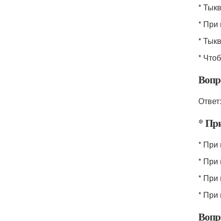
* Тык
* При
* Тык
* Что
Вопр
Ответ
* Пр
* При
* При
* При
* При
Вопр