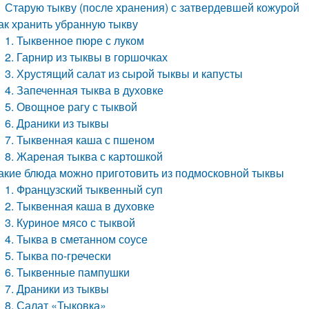
Старую тыкву (после хранения) с затвердевшей кожурой
ак хранить убранную тыкву
1. Тыквенное пюре с луком
2. Гарнир из тыквы в горшочках
3. Хрустящий салат из сырой тыквы и капусты
4. Запеченная тыква в духовке
5. Овощное рагу с тыквой
6. Драники из тыквы
7. Тыквенная каша с пшеном
8. Жареная тыква с картошкой
акие блюда можно приготовить из подмосковной тыквы
1. Французский тыквенный суп
2. Тыквенная каша в духовке
3. Куриное мясо с тыквой
4. Тыква в сметанном соусе
5. Тыква по-гречески
6. Тыквенные пампушки
7. Драники из тыквы
8. Салат «Тыковка»