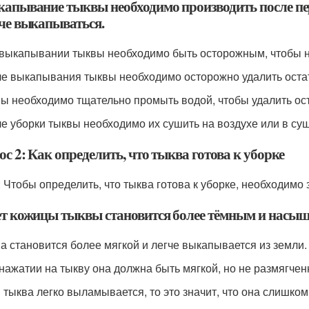
капывание тыквы необходимо производить после пер
гче выкапываться.
 выкапывании тыквы необходимо быть осторожным, чтобы н
ле выкапывания тыквы необходимо осторожно удалить остат
вы необходимо тщательно промыть водой, чтобы удалить ост
ле уборки тыквы необходимо их сушить на воздухе или в суш
с 2: Как определить, что тыква готова к уборке
: Чтобы определить, что тыква готова к уборке, необходимо
ет кожицы тыквы становится более тёмным и насы
ва становится более мягкой и легче выкапывается из земли.
 нажатии на тыкву она должна быть мягкой, но не размягчен
и тыква легко выламывается, то это значит, что она слишко