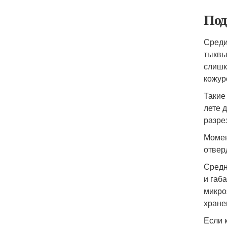
Под
Среди
тыквы
слишк
кожур
Такие
лете 
разре
Момен
отвер
Средн
и габ
микро
хране
Если 