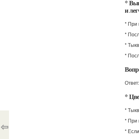
* Вы
и ле
* При
* Пос
* Тык
* Пос
Вопро
Ответ
* Цв
* Тык
* При
⇦
* Есл