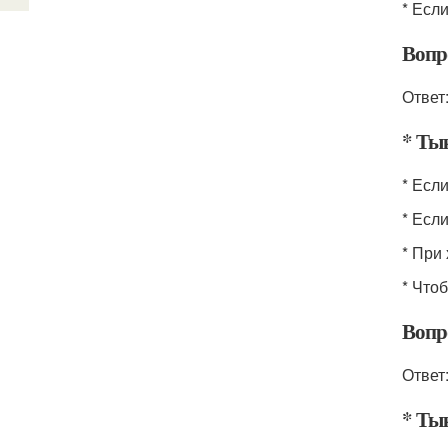
* Есл
Вопр
Ответ
* Тык
* Есл
* Есл
* При
* Что
Вопр
Ответ
* Ты