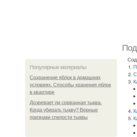
Под
Сод
П
Популярные материалы
С
Сохранение яблок в домашних
К
условиях. Способы хранения яблок
в квартире
Дозревает ли сорванная тыква.
Когда убирать тыкву? Верные
К
признаки спелости тыквы
К