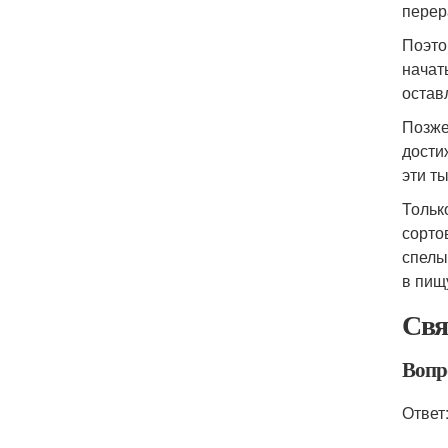
перер
Поэто
начат
остав
Позже
дости
эти т
Тольк
сорто
спелы
в пищ
Свя
Вопр
Ответ