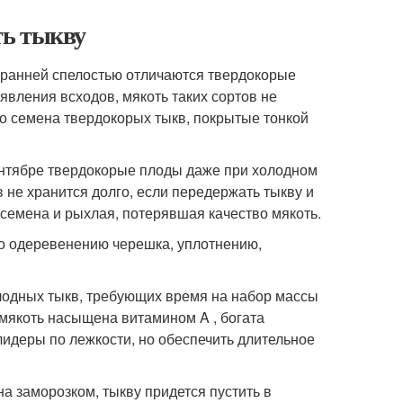
ть тыкву
 ранней спелостью отличаются твердокорые
явления всходов, мякоть таких сортов не
то семена твердокорых тыкв, покрытые тонкой
сентябре твердокорые плоды даже при холодном
 не хранится долго, если передержать тыкву и
 семена и рыхлая, потерявшая качество мякоть.
по одеревенению черешка, уплотнению,
лодных тыкв, требующих время на набор массы
 мякоть насыщена витамином A , богата
лидеры по лежкости, но обеспечить длительное
а заморозком, тыкву придется пустить в