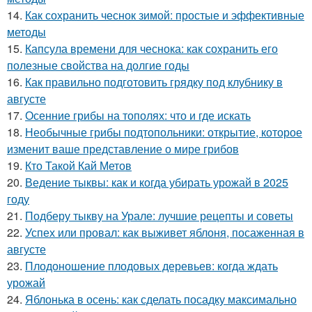
14.
Как сохранить чеснок зимой: простые и эффективные
методы
15.
Капсула времени для чеснока: как сохранить его
полезные свойства на долгие годы
16.
Как правильно подготовить грядку под клубнику в
августе
17.
Осенние грибы на тополях: что и где искать
18.
Необычные грибы подтопольники: открытие, которое
изменит ваше представление о мире грибов
19.
Кто Такой Кай Метов
20.
Ведение тыквы: как и когда убирать урожай в 2025
году
21.
Подберу тыкву на Урале: лучшие рецепты и советы
22.
Успех или провал: как выживет яблоня, посаженная в
августе
23.
Плодоношение плодовых деревьев: когда ждать
урожай
24.
Яблонька в осень: как сделать посадку максимально