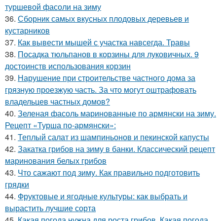
туршевой фасоли на зиму
36.
Сборник самых вкусных плодовых деревьев и
кустарников
37.
Как вывести мышей с участка навсегда. Травы
38.
Посадка тюльпанов в корзины для луковичных. 9
достоинств использования корзин
39.
Нарушение при строительстве частного дома за
грязную проезжую часть. За что могут оштрафовать
владельцев частных домов?
40.
Зеленая фасоль маринованные по армянски на зиму.
Рецепт «Турша по-армянски»:
41.
Теплый салат из шампиньонов и пекинской капусты
42.
Закатка грибов на зиму в банки. Классический рецепт
маринования белых грибов
43.
Что сажают под зиму. Как правильно подготовить
грядки
44.
Фруктовые и ягодные культуры: как выбрать и
вырастить лучшие сорта
45.
Какая погода нужна для роста грибов. Какая погода