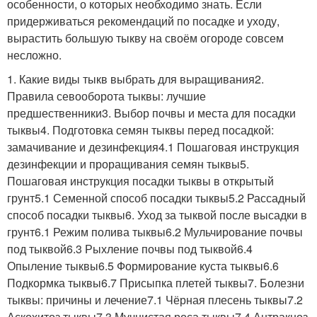
особенности, о которых необходимо знать. Если
придерживаться рекомендаций по посадке и уходу,
вырастить большую тыкву на своём огороде совсем
несложно.
1. Какие виды тыкв выбрать для выращивания2.
Правила севооборота тыквы: лучшие
предшественники3. Выбор почвы и места для посадки
тыквы4. Подготовка семян тыквы перед посадкой:
замачивание и дезинфекция4.1 Пошаговая инструкция
дезинфекции и проращивания семян тыквы5.
Пошаговая инструкция посадки тыквы в открытый
грунт5.1 Семенной способ посадки тыквы5.2 Рассадный
способ посадки тыквы6. Уход за тыквой после высадки в
грунт6.1 Режим полива тыквы6.2 Мульчирование почвы
под тыквой6.3 Рыхление почвы под тыквой6.4
Опыление тыквы6.5 Формирование куста тыквы6.6
Подкормка тыквы6.7 Присыпка плетей тыквы7. Болезни
тыквы: причины и лечение7.1 Чёрная плесень тыквы7.2
Аскохитоз тыквы7.3 Мучнистая роса тыквы7.4 Антракноз