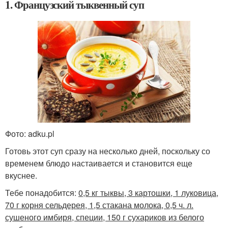
1. Французский тыквенный суп
Фото: adku.pl
Готовь этот суп сразу на несколько дней, поскольку со
временем блюдо настаивается и становится еще
вкуснее.
Тебе понадобится:
0,5 кг тыквы, 3 картошки, 1 луковица,
70 г корня сельдерея, 1,5 стакана молока, 0,5 ч. л.
сушеного имбиря, специи, 150 г сухариков из белого