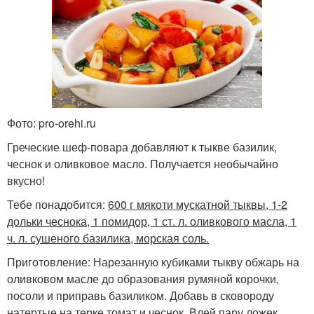
Фото: pro-orehi.ru
Греческие шеф-повара добавляют к тыкве базилик,
чеснок и оливковое масло. Получается необычайно
вкусно!
Тебе понадобится:
600 г мякоти мускатной тыквы, 1-2
дольки чеснока, 1 помидор, 1 ст. л. оливкового масла, 1
ч. л. сушеного базилика, морская соль.
Приготовление: Нарезанную кубиками тыкву обжарь на
оливковом масле до образования румяной корочки,
посоли и приправь базиликом. Добавь в сковороду
натертые на терке томат и чеснок. Влей пару ложек