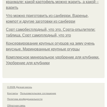
крахмале: какой картофель можно жарить, а какой –
варить
Что можно приготовить из санберри. Варенье,
компот и другие заготовки из санберри
Сорт самобесплодный, что это. Сорта-опылители:
таблица. Сорт самоплодный, что это
Консервирование крупных огурцов на зиму очень
вкусные. Маринованные крупные огурцы
Комплексное минеральное удобрение для клубники.
Удобрение для клубники
© 2026 Дачная жизнь
Контакты
Пользовательское соглашение
Политика конфидециальности
Обратная связь