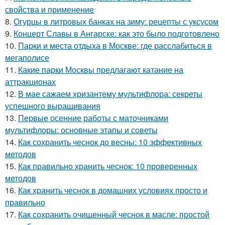
свойства и применение
8.
Огурцы в литровых банках на зиму: рецепты с уксусом
9.
Концерт Славы в Ангарске: как это было подготовлено
10.
Парки и места отдыха в Москве: где расслабиться в
мегаполисе
11.
Какие парки Москвы предлагают катание на
аттракционах
12.
В мае сажаем хризантему мультифлора: секреты
успешного выращивания
13.
Первые осенние работы с маточниками
мультифлоры: основные этапы и советы
14.
Как сохранить чеснок до весны: 10 эффективных
методов
15.
Как правильно хранить чеснок: 10 проверенных
методов
16.
Как хранить чеснок в домашних условиях просто и
правильно
17.
Как сохранить очищенный чеснок в масле: простой