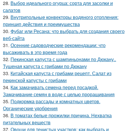
28.
Выбор идеального огурца: сорта для засолки и
салатов
29.
Внутрипольные конвекторы водяного отопления:
принцип действия и преимущества
30.
Фубаг или Ресана: что выбрать для создания своего
веб-сайта
31.
Осенние садоводческие рекомендации: что
высаживать в это время года
32.
Пекинская капуста с шампиньонами по Дюкану..
Тушеная капуста с грибами по Дюкану
33.
Китайская капуста с грибами рецепт. Салат из
пекинской капусты с грибами
34.
Как замачивать семена перед посадкой.
Замачивание семян в воде с целью проращивания
35.
Подкормка рассады и комнатных цветов.
Органические удобрения
36.
В томатах белые прожилки причина. Нехватка
питательных веществ
37.
Овощи для тенистых участков: как выбрать и