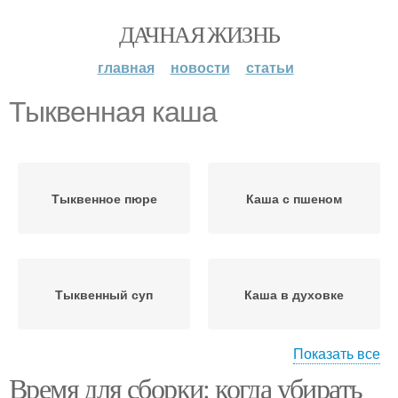
ДАЧНАЯ ЖИЗНЬ
главная
новости
статьи
Тыквенная каша
Тыквенное пюре
Каша с пшеном
Тыквенный суп
Каша в духовке
Показать все
Время для сборки: когда убирать
Тыквенные пампушки
Тыквенная запеканка