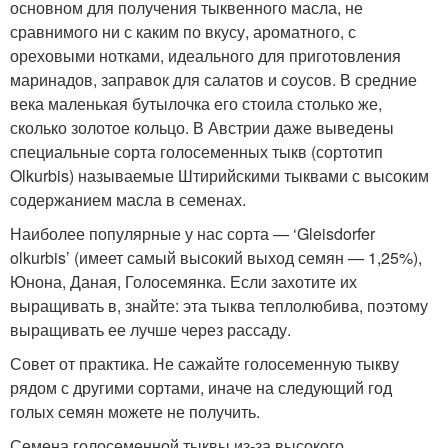
основном для получения тыквенного масла, не
сравнимого ни с каким по вкусу, ароматного, с
ореховыми нотками, идеального для приготовления
маринадов, заправок для салатов и соусов. В средние
века маленькая бутылочка его стоила столько же,
сколько золотое кольцо. В Австрии даже выведены
специальные сорта голосеменных тыкв (сортотип
Olkurbis) называемые Штирийскими тыквами с высоким
содержанием масла в семенах.
Наиболее популярные у нас сорта — ‘Gleisdorfer
olkurbis’ (имеет самый высокий выход семян — 1,25%),
Юнона, Даная, Голосемянка. Если захотите их
выращивать в, знайте: эта тыква теплолюбива, поэтому
выращивать ее лучше через рассаду.
Совет от практика. Не сажайте голосеменную тыкву
рядом с другими сортами, иначе на следующий год
голых семян можете не получить.
Семена голосеменной тыквы из-за высокого