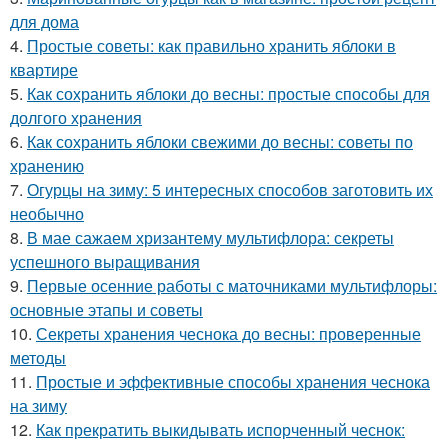
для дома
4.
Простые советы: как правильно хранить яблоки в
квартире
5.
Как сохранить яблоки до весны: простые способы для
долгого хранения
6.
Как сохранить яблоки свежими до весны: советы по
хранению
7.
Огурцы на зиму: 5 интересных способов заготовить их
необычно
8.
В мае сажаем хризантему мультифлора: секреты
успешного выращивания
9.
Первые осенние работы с маточниками мультифлоры:
основные этапы и советы
10.
Секреты хранения чеснока до весны: проверенные
методы
11.
Простые и эффективные способы хранения чеснока
на зиму
12.
Как прекратить выкидывать испорченный чеснок: