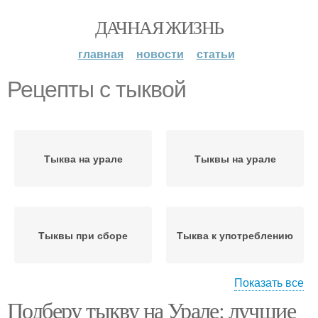
ДАЧНАЯ ЖИЗНЬ
главная
новости
статьи
Рецепты с тыквой
Тыква на урале
Тыквы на урале
Тыквы при сборе
Тыква к употреблению
Показать все
Подберу тыкву на Урале: лучшие
Голосемянные тыквы
Недозревшая тыква