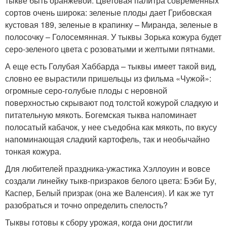
тыкве быть оранжевой. Цветовая палитра современных
сортов очень широка: зеленые плоды дает Грибовская
кустовая 189, зеленые в крапинку – Миранда, зеленые в
полосочку – Голосемянная. У тыквы Зорька кожура будет
серо-зеленого цвета с розоватыми и желтыми пятнами.
А еще есть Голубая Хаббарда – тыквы имеет такой вид,
словно ее вырастили пришельцы из фильма «Чужой»:
огромные серо-голубые плоды с неровной
поверхностью скрывают под толстой кожурой сладкую и
питательную мякоть. Богемская тыква напоминает
полосатый кабачок, у нее съедобна как мякоть, по вкусу
напоминающая сладкий картофель, так и необычайно
тонкая кожура.
Для любителей праздника-ужастика Хэллоуин и вовсе
создали линейку тыкв-призраков белого цвета: Бэби Бу,
Каспер, Белый призрак (она же Валенсия). И как же тут
разобраться и точно определить спелость?
Тыквы готовы к сбору урожая, когда они достигли