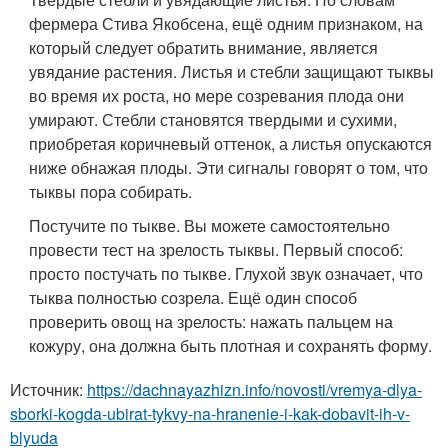
фермера Стива Якобсена, ещё одним признаком, на
который следует обратить внимание, является
увядание растения. Листья и стебли защищают тыквы
во время их роста, но мере созревания плода они
умирают. Стебли становятся твердыми и сухими,
приобретая коричневый оттенок, а листья опускаются
ниже обнажая плоды. Эти сигналы говорят о том, что
тыквы пора собирать.
Постучите по тыкве. Вы можете самостоятельно
провести тест на зрелость тыквы. Первый способ:
просто постучать по тыкве. Глухой звук означает, что
тыква полностью созрела. Ещё один способ
проверить овощ на зрелость: нажать пальцем на
кожуру, она должна быть плотная и сохранять форму.
Источник:
https://dachnayazhizn.info/novosti/vremya-dlya-
sborki-kogda-ubirat-tykvy-na-hranenie-i-kak-dobavit-ih-v-
blyuda