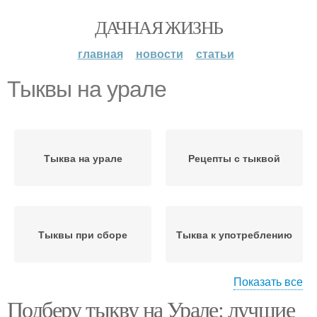
ДАЧНАЯ ЖИЗНЬ
главная
новости
статьи
Тыквы на урале
Тыква на урале
Рецепты с тыквой
Тыквы при сборе
Тыква к употреблению
Показать все
Подберу тыкву на Урале: лучшие
Голосемянные тыквы
Недозревшая тыква