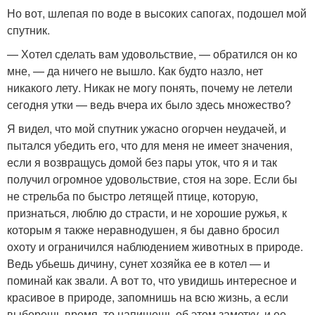
Но вот, шлепая по воде в высоких сапогах, подошел мой
спутник.
— Хотел сделать вам удовольствие, — обратился он ко
мне, — да ничего не вышло. Как будто назло, нет
никакого лету. Никак не могу понять, почему не летели
сегодня утки — ведь вчера их было здесь множество?
Я видел, что мой спутник ужасно огорчен неудачей, и
пытался убедить его, что для меня не имеет значения,
если я возвращусь домой без пары уток, что я и так
получил огромное удовольствие, стоя на зоре. Если бы
не стрельба по быстро летящей птице, которую,
признаться, люблю до страсти, и не хорошие ружья, к
которым я также неравнодушен, я бы давно бросил
охоту и ограничился наблюдением животных в природе.
Ведь убьешь дичину, сунет хозяйка ее в котел — и
поминай как звали. А вот то, что увидишь интересное и
красивое в природе, запомнишь на всю жизнь, а если
выберешь время, то напишешь об этом заметку, и ее