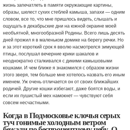
жизнь запечатлеть в памяти окружающие картины,
образы, шелест сухих стеблей камыша, запахи — одним
словом, все то, что мне пришлось видеть, слышать и
ощущать в декабрьские дни на южной окраине моей
необъятной, многообразной Родины. Всего лишь десять
дней прожил я в маленьком домике на берегу речки. Но
и за этот короткий срок я вволю насмотрелся зимующей
птицы, послушал вечерние крики шакалов и
неоднократно сталкивался с дикими камышовыми
кошками. И чем ближе я знакомился с образом жизни
этого зверя, тем больше мне хотелось назвать его иным
именем. Уж очень отличается он от своих ближайших
родичей. Другие кошки избегают, даже боятся воды, и
если их пушистый мех намокнет — чувствуют себя
совсем несчастными.
Когда в Подмосковье клочья серых
туч гонимые холодным ветром
бежали по беспроцентному небу. О