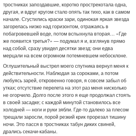
тростниках запоздавшие, коротко прострекотала одна,
другая, и вдруг кругом стало опять так тихо, как в самом
начале. Сгустились краски зари, одинокая яркая звезда
загорелась низко над горизонтом, отражаясь в
побагровевшей воде, потом вспыхнула вторая… «Где
же появится третья?» — подумал я и, взглянув прямо
над собой, сразу увидел десятки звезд: они едва
мерцали на всем огромном потемневшем небосклоне.
Оглушительный выстрел моего спутника вернул меня к
действительности. Наблюдая за сороками, а потом
любуясь зарей, откровенно говоря, я совсем забыл об
утках; отсутствие перелета на этот раз меня нисколько
не огорчило. Долго после этого я еще продолжал стоять
в своей засадке; с каждой минутой становилось все
холодней — ноги и руки зябли. Где-то далеко за плесом
трещали заросли, порой резкий крик прорезал тишину
ночи. Это пасся в тростниках табун диких свиней,
дрались секачи-кабаны.