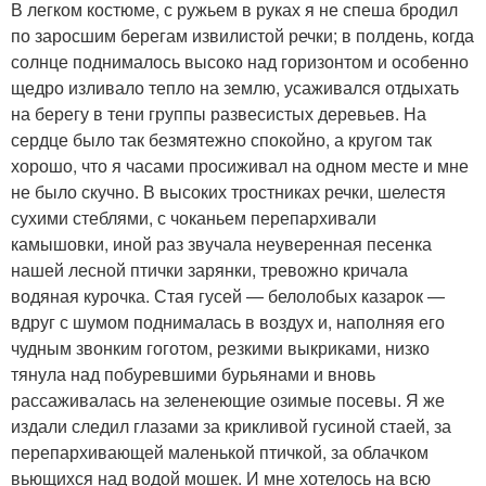
В легком костюме, с ружьем в руках я не спеша бродил
по заросшим берегам извилистой речки; в полдень, когда
солнце поднималось высоко над горизонтом и особенно
щедро изливало тепло на землю, усаживался отдыхать
на берегу в тени группы развесистых деревьев. На
сердце было так безмятежно спокойно, а кругом так
хорошо, что я часами просиживал на одном месте и мне
не было скучно. В высоких тростниках речки, шелестя
сухими стеблями, с чоканьем перепархивали
камышовки, иной раз звучала неуверенная песенка
нашей лесной птички зарянки, тревожно кричала
водяная курочка. Стая гусей — белолобых казарок —
вдруг с шумом поднималась в воздух и, наполняя его
чудным звонким гоготом, резкими выкриками, низко
тянула над побуревшими бурьянами и вновь
рассаживалась на зеленеющие озимые посевы. Я же
издали следил глазами за крикливой гусиной стаей, за
перепархивающей маленькой птичкой, за облачком
вьющихся над водой мошек. И мне хотелось на всю