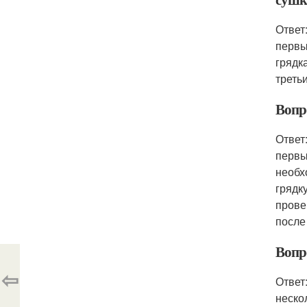
Ответ
первы
грядк
треть
Вопр
Ответ
первы
необх
грядк
прове
после
Вопр
⇦
Ответ
неско