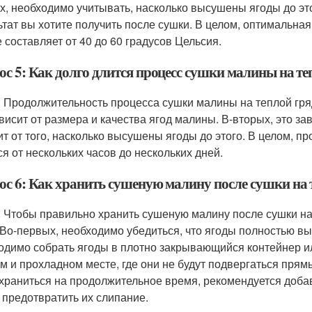
х, необходимо учитывать, насколько высушены ягоды до это
ьтат вы хотите получить после сушки. В целом, оптимальна
е составляет от 40 до 60 градусов Цельсия.
ос 5: Как долго длится процесс сушки малины на те
: Продолжительность процесса сушки малины на теплой гряд
ависит от размера и качества ягод малины. В-вторых, это зав
ит от того, насколько высушены ягоды до этого. В целом, п
ся от нескольких часов до нескольких дней.
ос 6: Как хранить сушеную малину после сушки на 
: Чтобы правильно хранить сушеную малину после сушки на
 Во-первых, необходимо убедиться, что ягоды полностью вы
одимо собрать ягоды в плотно закрывающийся контейнер ил
ом и прохладном месте, где они не будут подвергаться пря
 храниться на продолжительное время, рекомендуется доба
 предотвратить их слипание.