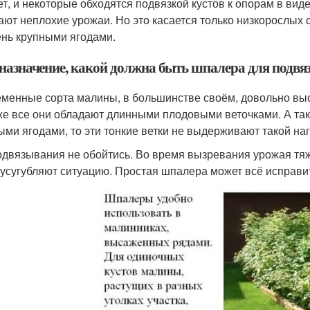
ет, и некоторые обходятся подвязкой кустов к опорам в виде
ают неплохие урожаи. Но это касается только низкорослых
ень крупными ягодами.
назначение, какой должна быть шпалера для подв
менные сорта малины, в большинстве своём, довольно высо
же все они обладают длинными плодовыми веточками. А так
ыми ягодами, то эти тонкие ветки не выдерживают такой наг
одвязывания не обойтись. Во время вызревания урожая тяж
 усугубляют ситуацию. Простая шпалера может всё исправи