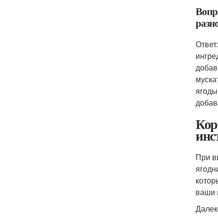
Вопр
разн
Ответ
ингре
добав
муска
ягоды
добав
Кор
инс
При в
ягодн
котор
ваши 
Далек