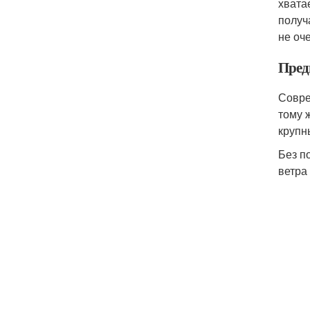
хвата
получ
не оч
Пред
Совре
тому 
крупн
Без п
ветра