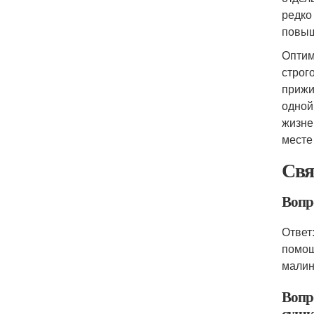
редко
повыш
Оптим
строг
прижи
одной
жизне
месте 
Свя
Вопр
Ответ
помощ
малин
Вопр
сушк