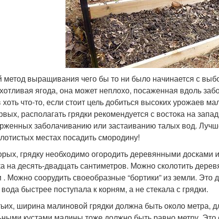
 метод выращивания чего бы то ни было начинается с выбор
хотливая ягода, она может неплохо, посаженная вдоль забор
в хоть что-то, если стоит цель добиться высоких урожаев ма
рвых, располагать грядки рекомендуется с востока на запад 
рженных заболачиванию или застаиванию талых вод. Лучше
олотистых местах посадить смородину!
орых, грядку необходимо огородить деревянными досками 
ка на десять-двадцать сантиметров. Можно сколотить дерев
и . Можно соорудить своеобразные “бортики” из земли. Это 
 вода быстрее поступала к корням, а не стекала с грядки.
тьих, ширина малиновой грядки должна быть около метра, д
ьными кустами малины тоже должно быть равно метру. Это 