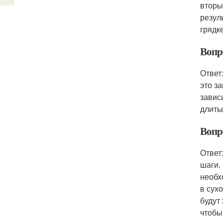
вторы
резул
грядк
Вопр
Ответ
это з
завис
длить
Вопр
Ответ
шаги.
необх
в сух
будут
чтобы