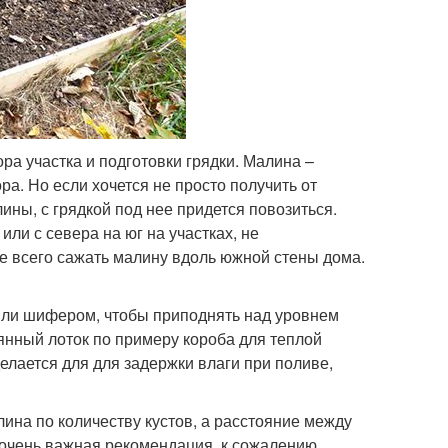
а участка и подготовки грядки. Малина –
а. Но если хочется не просто получить от
лины, с грядкой под нее придется повозиться.
или с севера на юг на участках, не
 всего сажать малину вдоль южной стены дома.
или шифером, чтобы приподнять над уровнем
янный лоток по примеру короба для теплой
делается для для задержки влаги при поливе,
лина по количеству кустов, а расстояние между
очень важная рекомендация, к сожалению,