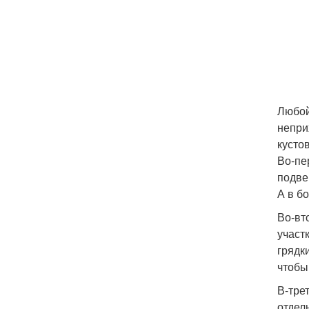
Любой
непри
кусто
Во-пе
подве
А в б
Во-вт
участ
грядк
чтобы
В-тре
отдел