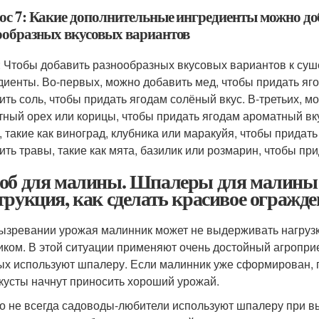
ос 7: Какие дополнительные ингредиенты можно до
ообразных вкусовых вариантов
: Чтобы добавить разнообразных вкусовых вариантов к су
диенты. Во-первых, можно добавить мед, чтобы придать яг
ить соль, чтобы придать ягодам солёный вкус. В-третьих, м
тный орех или корицы, чтобы придать ягодам ароматный вк
, такие как виноград, клубника или маракуйя, чтобы придат
ить травы, такие как мята, базилик или розмарин, чтобы пр
об для малины. Шпалеры для малины 
трукция, как сделать красивое огражде
ызревании урожая малинник может не выдерживать нагрузки 
иком. В этой ситуации применяют очень достойный агроприе
ых используют шпалеру. Если малинник уже сформирован, п
кусты начнут приносить хороший урожай.
о не всегда садоводы-любители используют шпалеру при в