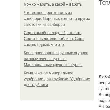
Теп
можно жарить, а какой – варить
Что можно приготовить из
санберри. Варенье, компот и другие
заготовки из санберри
Сорт самобесплодный, что это.
Сорта-опылители: таблица. Сорт
самоплодный, что это
Консервирование крупных огурцов
на зиму очень вкусные.
Маринованные крупные огурцы
Комплексное минеральное
Любой
удобрение для клубники. Удобрение
непри
для клубники
кусто
Во-пе
подве
А в б