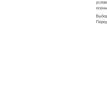
услов
осень
Выбор
Перед