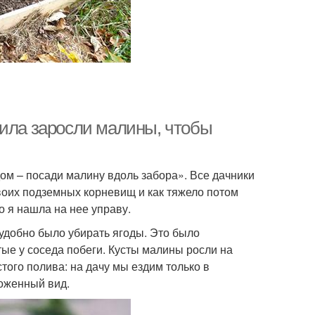
чила заросли малины, чтобы
ом – посади малину вдоль забора». Все дачники
своих подземных корневищ и как тяжело потом
о я нашла на нее управу.
 удобно было убирать ягоды. Это было
тые у соседа побеги. Кусты малины росли на
того полива: на дачу мы ездим только в
оженный вид.