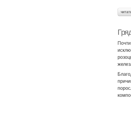
читат
Гря
Почти
исклю
розоц
желез
Благо
причи
порос
компо