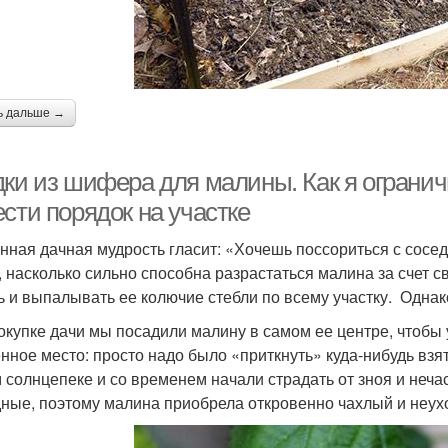
ь дальше →
дки из шифера для малины. Как я ограни
сти порядок на участке
нная дачная мудрость гласит: «Хочешь поссориться с сосед
, насколько сильно способна разрастаться малина за счет 
ь и выпалывать ее колючие стебли по всему участку. Однак
окупке дачи мы посадили малину в самом ее центре, чтобы
нное место: просто надо было «приткнуть» куда-нибудь взя
 солнцепеке и со временем начали страдать от зноя и нечас
ные, поэтому малина приобрела откровенно чахлый и неух