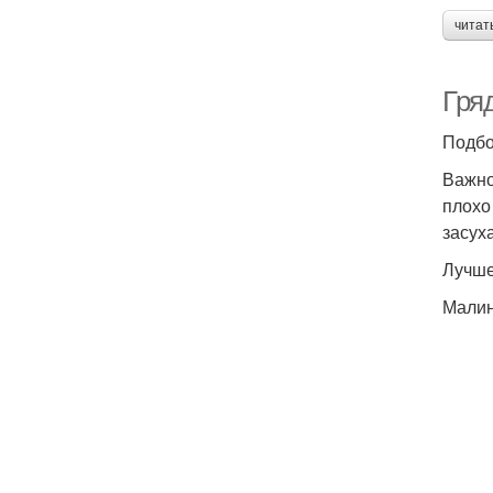
читат
Гря
Подбо
Важно
плохо
засух
Лучше
Малин