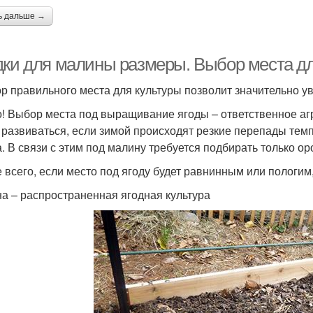
ь дальше →
дки для малины размеры. Выбор места д
р правильного места для культуры позволит значительно у
! Выбор места под выращивание ягоды – ответственное аг
 развиваться, если зимой происходят резкие перепады тем
а. В связи с этим под малину требуется подбирать только 
 всего, если место под ягоду будет равнинным или пологим
а – распространенная ягодная культура