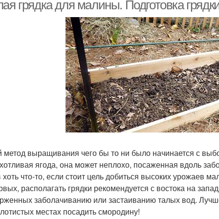
выращивания
лая грядка для малины. Подготовка грядк
 метод выращивания чего бы то ни было начинается с выбор
хотливая ягода, она может неплохо, посаженная вдоль забор
в хоть что-то, если стоит цель добиться высоких урожаев ма
рвых, располагать грядки рекомендуется с востока на запад 
рженных заболачиванию или застаиванию талых вод. Лучше
олотистых местах посадить смородину!