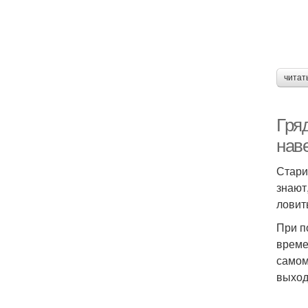
читат
Гря
наве
Стари
знают
ловит
При п
време
самом
выход