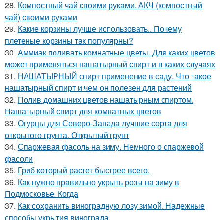
28.
Компостный чай своими руками. АКЧ (компостный
чай) своими руками
29.
Какие корзины лучше использовать.. Почему
плетеные корзины так популярны?
30.
Аммиак поливать комнатные цветы. Для каких цветов
может применяться нашатырный спирт и в каких случаях
31.
НАШАТЫРНЫЙ спирт применение в саду. Что такое
нашатырный спирт и чем он полезен для растений
32.
Полив домашних цветов нашатырным спиртом.
Нашатырный спирт для комнатных цветов
33.
Огурцы для Северо-Запада лучшие сорта для
открытого грунта. Открытый грунт
34.
Спаржевая фасоль на зиму. Немного о спаржевой
фасоли
35.
Гриб который растет быстрее всего.
36.
Как нужно правильно укрыть розы на зиму в
Подмосковье. Когда
37.
Как сохранить виноградную лозу зимой. Надежные
способы укрытия винограда