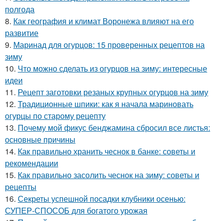
полгода
8.
Как география и климат Воронежа влияют на его
развитие
9.
Маринад для огурцов: 15 проверенных рецептов на
зиму
10.
Что можно сделать из огурцов на зиму: интересные
идеи
11.
Рецепт заготовки резаных крупных огурцов на зиму
12.
Традиционные шпики: как я начала мариновать
огурцы по старому рецепту
13.
Почему мой фикус бенджамина сбросил все листья:
основные причины
14.
Как правильно хранить чеснок в банке: советы и
рекомендации
15.
Как правильно засолить чеснок на зиму: советы и
рецепты
16.
Секреты успешной посадки клубники осенью:
СУПЕР-СПОСОБ для богатого урожая