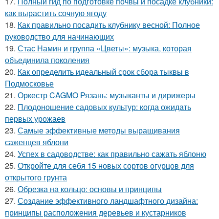
17.
Полный гид по подготовке почвы и посадке клубники:
как вырастить сочную ягоду
18.
Как правильно посадить клубнику весной: Полное
руководство для начинающих
19.
Стас Намин и группа «Цветы»: музыка, которая
объединила поколения
20.
Как определить идеальный срок сбора тыквы в
Подмосковье
21.
Оркестр CAGMO Рязань: музыканты и дирижеры
22.
Плодоношение садовых культур: когда ожидать
первых урожаев
23.
Самые эффективные методы выращивания
саженцев яблони
24.
Успех в садоводстве: как правильно сажать яблоню
25.
Откройте для себя 15 новых сортов огурцов для
открытого грунта
26.
Обрезка на кольцо: основы и принципы
27.
Создание эффективного ландшафтного дизайна:
принципы расположения деревьев и кустарников