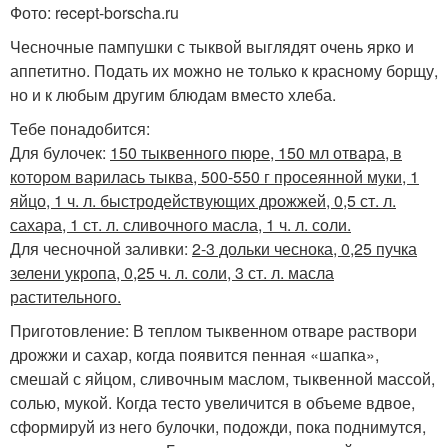
Фото: recept-borscha.ru
Чесночные пампушки с тыквой выглядят очень ярко и
аппетитно. Подать их можно не только к красному борщу,
но и к любым другим блюдам вместо хлеба.
Тебе понадобится:
Для булочек:
150 тыквенного пюре, 150 мл отвара, в
котором варилась тыква, 500-550 г просеянной муки, 1
яйцо, 1 ч. л. быстродействующих дрожжей, 0,5 ст. л.
сахара, 1 ст. л. сливочного масла, 1 ч. л. соли.
Для чесночной заливки:
2-3 дольки чеснока, 0,25 пучка
зелени укропа, 0,25 ч. л. соли, 3 ст. л. масла
растительного.
Приготовление: В теплом тыквенном отваре раствори
дрожжи и сахар, когда появится пенная «шапка»,
смешай с яйцом, сливочным маслом, тыквенной массой,
солью, мукой. Когда тесто увеличится в объеме вдвое,
сформируй из него булочки, подожди, пока поднимутся,