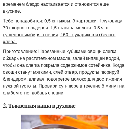
временем блюдо настаивается и становится еще
вкуснее.
Тебе понадобится:
0,5 кг тыквы, 3 картошки, 1 луковица,
70 г корня сельдерея, 1,5 стакана молока, 0,5 ч. л.
сушеного имбиря, специи, 150 г сухариков из белого
хлеба.
Приготовление: Нарезанные кубиками овощи слегка
обжарь на растительном масле, залей кипящей водой,
чтобы она слегка покрыла содержимое сотейника. Когда
овощи станут мягкими, слей отвар, продукты пюрируй
блендером, вливая подогретое молоко для достижения
нужной густоты. Провари суп-пюре в течение 8 минут на
слабом огне, добавь специи.
2. Тыквенная каша в духовке