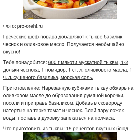
Фото: pro-orehi.ru
Греческие шеф-повара добавляют к тыкве базилик,
чеснок и оливковое масло. Получается необычайно
вкусно!
Тебе понадобится:
600 г мякоти мускатной тыквы, 1-2
дольки чеснока, 1 помидор, 1 ст. л. оливкового масла, 1
ч. л. сушеного базилика, морская соль.
Приготовление: Нарезанную кубиками тыкву обжарь на
оливковом масле до образования румяной корочки,
посоли и приправь базиликом. Добавь в сковороду
натертые на терке томат и чеснок. Влей пару ложек
воды, поставь в духовку запекаться на полчаса.
Что приготовить из тыквы: 15 рецептов вкусных блюд