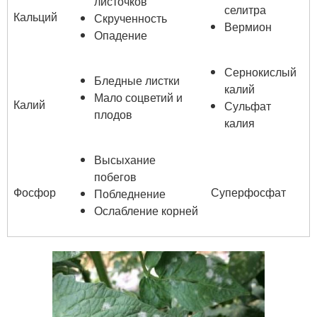
листочков
селитра
Кальций
Скрученность
Вермион
Опадение
Сернокислый
Бледные листки
калий
Мало соцветий и
Калий
Сульфат
плодов
калия
Высыхание
побегов
Фосфор
Суперфосфат
Побледнение
Ослабление корней