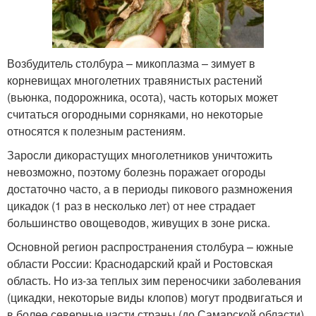
Возбудитель столбура – микоплазма – зимует в
корневищах многолетних травянистых растений
(вьюнка, подорожника, осота), часть которых может
считаться огородными сорняками, но некоторые
относятся к полезным растениям.
Заросли дикорастущих многолетников уничтожить
невозможно, поэтому болезнь поражает огороды
достаточно часто, а в периоды пикового размножения
цикадок (1 раз в несколько лет) от нее страдает
большинство овощеводов, живущих в зоне риска.
Основной регион распространения столбура – южные
области России: Краснодарский край и Ростовская
область. Но из-за теплых зим переносчики заболевания
(цикадки, некоторые виды клопов) могут продвигаться и
в более северные части страны (до Самарской области),