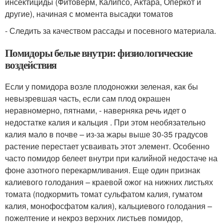
инсектициды (Фитоверм, Калипсо, Актара, Оперкот и
другие), начиная с момента высадки томатов
- Следить за качеством рассады и посевного материала.
Помидоры белые внутри: физиологические
воздействия
Если у помидора возле плодоножки зеленая, как бы
невызревшая часть, если сам плод окрашен
неравномерно, пятнами, - наверняка речь идет о
недостатке калия и кальция . При этом необязательно
калия мало в почве – из-за жары выше 30-35 градусов
растение перестает усваивать этот элемент. Особенно
часто помидор белеет внутри при калийной недостаче на
фоне азотного перекармливания. Еще один признак
калиевого голодания – краевой ожог на нижних листьях
томата (подкормить томат сульфатом калия, гуматом
калия, монофосфатом калия), кальциевого голодания –
пожелтение и некроз верхних листьев помидор,