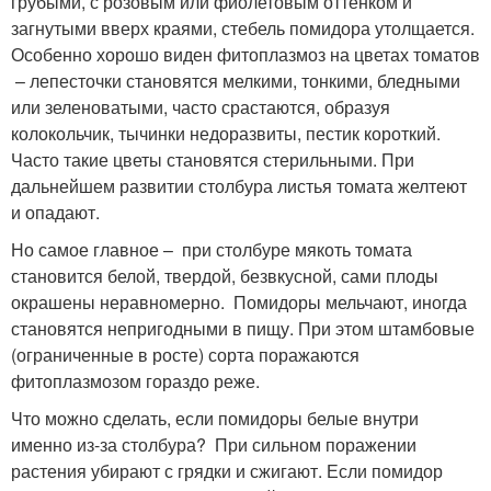
грубыми, с розовым или фиолетовым оттенком и
загнутыми вверх краями, стебель помидора утолщается.
Особенно хорошо виден фитоплазмоз на цветах томатов
– лепесточки становятся мелкими, тонкими, бледными
или зеленоватыми, часто срастаются, образуя
колокольчик, тычинки недоразвиты, пестик короткий.
Часто такие цветы становятся стерильными. При
дальнейшем развитии столбура листья томата желтеют
и опадают.
Но самое главное – при столбуре мякоть томата
становится белой, твердой, безвкусной, сами плоды
окрашены неравномерно. Помидоры мельчают, иногда
становятся непригодными в пищу. При этом штамбовые
(ограниченные в росте) сорта поражаются
фитоплазмозом гораздо реже.
Что можно сделать, если помидоры белые внутри
именно из-за столбура? При сильном поражении
растения убирают с грядки и сжигают. Если помидор