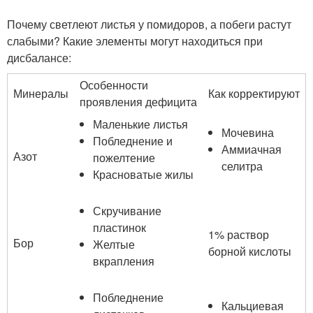
Почему светлеют листья у помидоров, а побеги растут
слабыми? Какие элементы могут находиться при
дисбалансе:
Особенности
Минералы
Как корректируют
проявления дефицита
Маленькие листья
Мочевина
Побледнение и
Аммиачная
Азот
пожелтение
селитра
Красноватые жилы
Скручивание
пластинок
1% раствор
Бор
Желтые
борной кислоты
вкрапления
Побледнение
Кальциевая