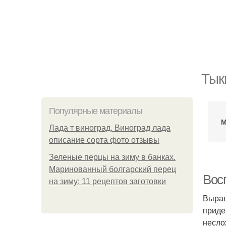
Тык
Популярные материалы
М
Лада т виноград. Виноград лада
описание сорта фото отзывы
Зеленые перцы на зиму в банках.
Маринованный болгарский перец
Вос
на зиму: 11 рецептов заготовки
Выращ
приде
несло