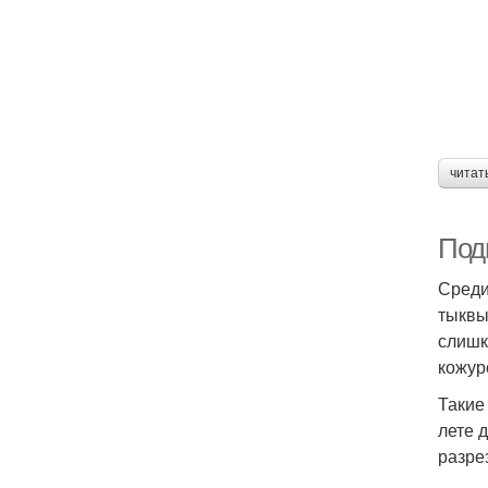
читат
Под
Среди
тыквы
слишк
кожур
Такие
лете 
разре