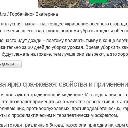
d.ru / Горбачёнок Екатерина
 и вкусная тыква – настоящее украшение осеннего огорода
 в течение всего года, нужно вовремя убрать плоды и обес
ю часто идут дожди – поэтому поливать тыкву в конце веге
изительно за 20 дней до уборки урожая. Время уборки тыквы
 будут лежать на грядке, тем лучше они вызреют, а это хор
ь дальше →
ва ярко оранжевая: свойства и применен
 используют в традиционной медицине. Исследования пока
, что позволяет применять их в качестве перспективных ан
оливающих, противоопухолевых, противодиабетических, ка
кты с профилактическим и терапевтическим эффектом.
квы готовят различные блюда, также она пригодна на корм с