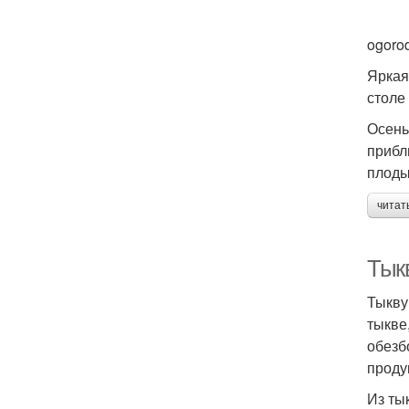
ogoro
Яркая
столе
Осень
прибл
плоды
читат
Тык
Тыкву
тыкве
обезб
проду
Из ты