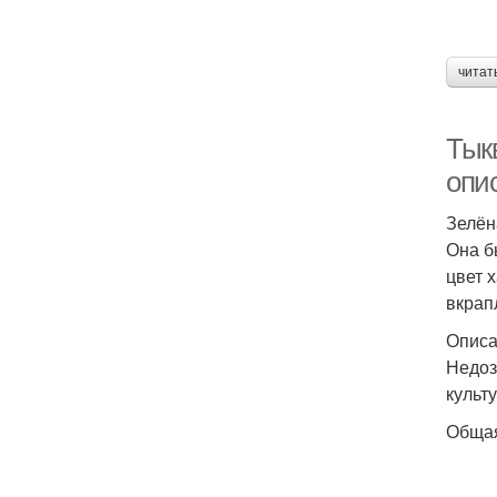
читат
Тык
опи
Зелён
Она б
цвет 
вкрап
Описа
Недоз
культ
Общая