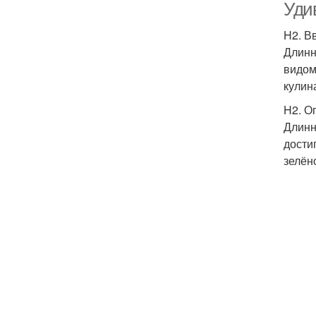
Уди
H2. В
Длинн
видом
кулин
H2. О
Длинн
дости
зелён