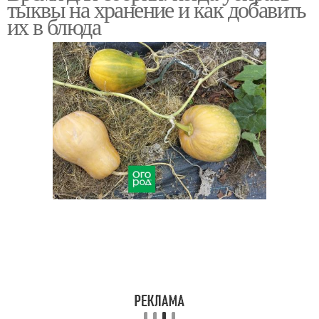
тыквы на хранение и как добавить
их в блюда
Драники из тыквы
Жареная тыква
Тыквы при уборке
Тыквы в россии
Тыквы для
Тыквы для зимнего
выращивания
хранения
Старая тыква
Мясо с тыквой