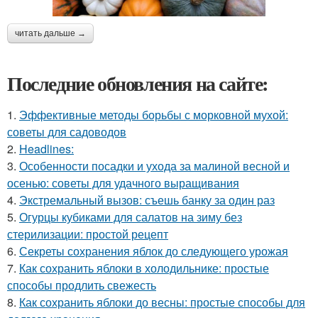
читать дальше →
Последние обновления на сайте:
1.
Эффективные методы борьбы с морковной мухой:
советы для садоводов
2.
Headlines:
3.
Особенности посадки и ухода за малиной весной и
осенью: советы для удачного выращивания
4.
Экстремальный вызов: съешь банку за один раз
5.
Огурцы кубиками для салатов на зиму без
стерилизации: простой рецепт
6.
Секреты сохранения яблок до следующего урожая
7.
Как сохранить яблоки в холодильнике: простые
способы продлить свежесть
8.
Как сохранить яблоки до весны: простые способы для