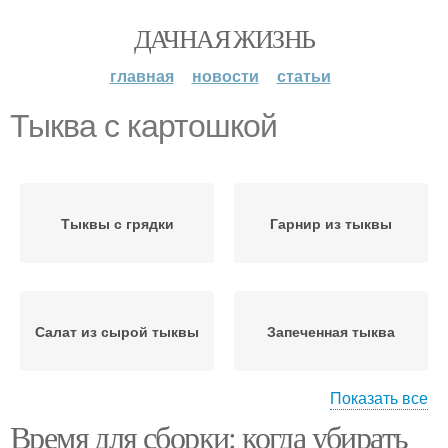
ДАЧНАЯ ЖИЗНЬ
главная
новости
статьи
Тыква с картошкой
Тыквы с грядки
Гарнир из тыквы
Салат из сырой тыквы
Запеченная тыква
Показать все
Время для сборки: когда убирать
Тыква в духовке
Рагу с тыквой