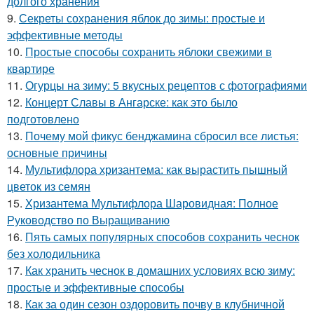
долгого хранения
9.
Секреты сохранения яблок до зимы: простые и
эффективные методы
10.
Простые способы сохранить яблоки свежими в
квартире
11.
Огурцы на зиму: 5 вкусных рецептов с фотографиями
12.
Концерт Славы в Ангарске: как это было
подготовлено
13.
Почему мой фикус бенджамина сбросил все листья:
основные причины
14.
Мультифлора хризантема: как вырастить пышный
цветок из семян
15.
Хризантема Мультифлора Шаровидная: Полное
Руководство по Выращиванию
16.
Пять самых популярных способов сохранить чеснок
без холодильника
17.
Как хранить чеснок в домашних условиях всю зиму:
простые и эффективные способы
18.
Как за один сезон оздоровить почву в клубничной