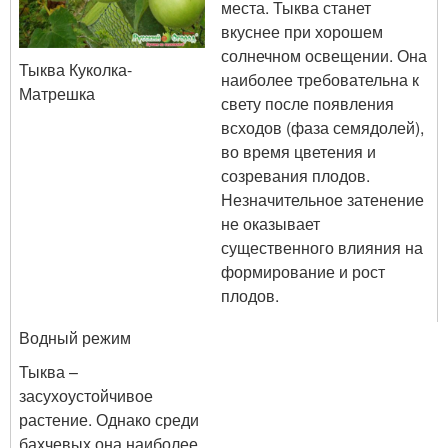
места. Тыква станет
вкуснее при хорошем
солнечном освещении. Она
Тыква Куколка-
наиболее требовательна к
Матрешка
свету после появления
всходов (фаза семядолей),
во время цветения и
созревания плодов.
Незначительное затенение
не оказывает
существенного влияния на
формирование и рост
плодов.
Водный режим
Тыква –
засухоустойчивое
растение. Однако среди
бахчевых она наиболее