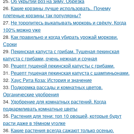
25.
Об укрытии роз на зиму. Обрезка
26.
Какие корзины лучше использовать.. Почему
плетеные корзины так популярны?
27.
Не торопитесь выкапывать морковь и свёклу. Когда
100% можно уже
28.
Как правильно и когда убирать урожай моркови.
Сроки
29.
Пекинская капуста с грибам. Тушеная пекинская
капуста с грибами, очень нежная и сочная
30.
Рецепт тушеной пекинской капусты с грибами.
31.
Рецепт тушеная пекинская капуста с шампиньонами.
32.
Хаус Рита Коза: История и значение
33.
Подкормка рассады и комнатных цветов.
Органические удобрения
34.
Удобрение для комнатных растений. Когда
подкармливать комнатные цветы
35.
Растения для тени: топ 10 овощей, которые будут
расти даже в тёмном уголке
36.
Какие растения всегда сажают только осенью.