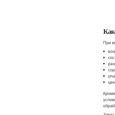
Как
При в
воз
сос
раз
сор
упа
цен
Кроме
услов
обраб
Заказ