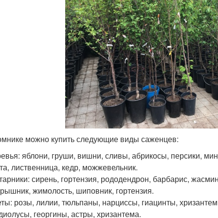
омнике можно купить следующие виды саженцев:
евья: яблони, груши, вишни, сливы, абрикосы, персики, минда
та, лиственница, кедр, можжевельник.
тарники: сирень, гортензия, рододендрон, барбарис, жасмин,
рышник, жимолость, шиповник, гортензия.
ты: розы, лилии, тюльпаны, нарциссы, гиацинты, хризантем
диолусы, георгины, астры, хризантема.