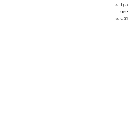
Тра
ове
Саж