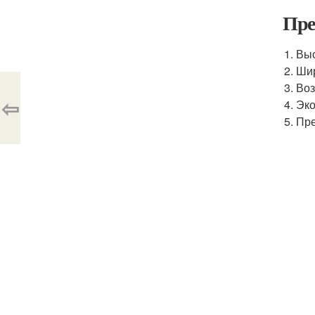
Пре
Выс
Шир
Воз
⇦
Эко
Пре