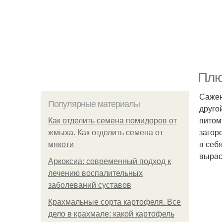
Плю
Сажен
Популярные материалы
друго
питом
Как отделить семена помидоров от
загор
жмыха. Как отделить семена от
в себ
мякоти
вырас
Аркоксиа: современный подход к
лечению воспалительных
заболеваний суставов
Крахмальные сорта картофеля. Все
дело в крахмале: какой картофель