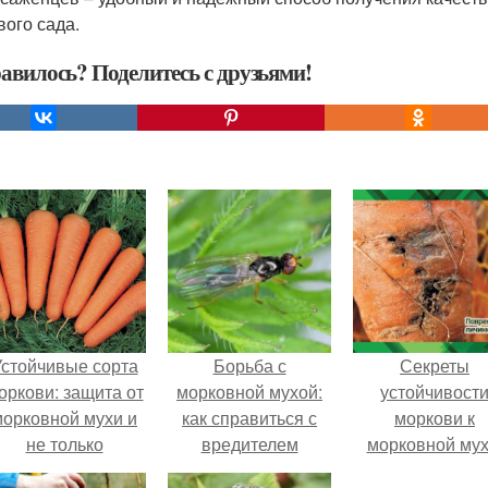
вого сада.
авилось? Поделитесь с друзьями!
стойчивые сорта
Борьба с
Секреты
оркови: защита от
морковной мухой:
устойчивост
морковной мухи и
как справиться с
моркови к
не только
вредителем
морковной мух
как защитить