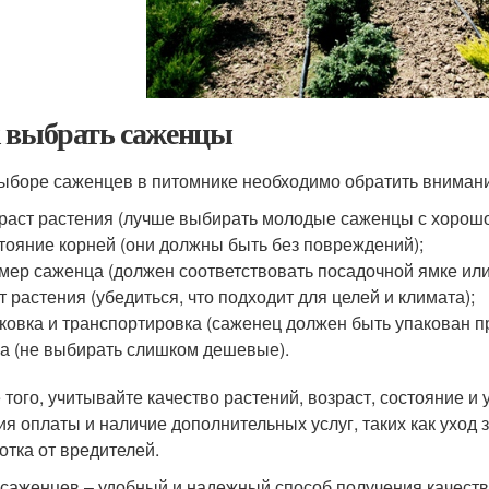
 выбрать саженцы
ыборе саженцев в питомнике необходимо обратить вниман
раст растения (лучше выбирать молодые саженцы с хорошо
тояние корней (они должны быть без повреждений);
мер саженца (должен соответствовать посадочной ямке или
т растения (убедиться, что подходит для целей и климата);
ковка и транспортировка (саженец должен быть упакован п
а (не выбирать слишком дешевые).
 того, учитывайте качество растений, возраст, состояние и 
ия оплаты и наличие дополнительных услуг, таких как уход 
отка от вредителей.
 саженцев – удобный и надежный способ получения качеств