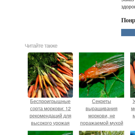
здоро
Понр
Читайте также
Беспроигрышные
Секреты
У
сорта моркови: 12
выращивания
м
рекомендаций для
моркови, не
высокого урожая
поражаемой мухой