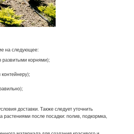
ие на следующее:
 развитыми корнями);
 контейнеру);
равильно);
условия доставки. Также следует уточнить
за растениями после посадки: полив, подкормка,
енного материала для создания красивого и