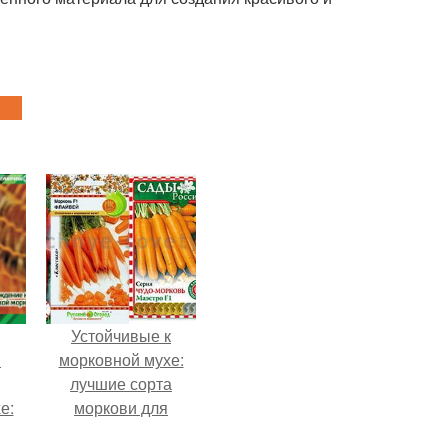
Устойчивые к
и
морковной мухе:
лучшие сорта
е:
моркови для
Подмосковья