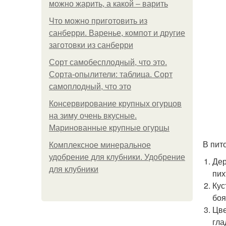
можно жарить, а какой – варить
Что можно приготовить из
санберри. Варенье, компот и другие
заготовки из санберри
Сорт самобесплодный, что это.
Сорта-опылители: таблица. Сорт
самоплодный, что это
Консервирование крупных огурцов
на зиму очень вкусные.
Маринованные крупные огурцы
В пит
Комплексное минеральное
удобрение для клубники. Удобрение
Дер
для клубники
пих
Кус
боя
Цве
гла