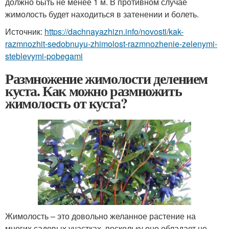
должно быть не менее 1 м. В противном случае
жимолость будет находиться в затенении и болеть.
Источник:
https://dachnayazhizn.info/novosti/kak-
razmnozhit-sedobnuyu-zhimolost-razmnozhenie-zelenymi-
steblevymi-pobegami
Размножение жимолости делением
куста. Как можно размножить
жимолость от куста?
Жимолость – это довольно желанное растение на
многих садовых участках, поскольку оно обладает не