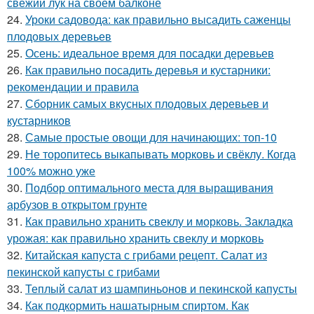
свежий лук на своем балконе
24.
Уроки садовода: как правильно высадить саженцы
плодовых деревьев
25.
Осень: идеальное время для посадки деревьев
26.
Как правильно посадить деревья и кустарники:
рекомендации и правила
27.
Сборник самых вкусных плодовых деревьев и
кустарников
28.
Самые простые овощи для начинающих: топ-10
29.
Не торопитесь выкапывать морковь и свёклу. Когда
100% можно уже
30.
Подбор оптимального места для выращивания
арбузов в открытом грунте
31.
Как правильно хранить свеклу и морковь. Закладка
урожая: как правильно хранить свеклу и морковь
32.
Китайская капуста с грибами рецепт. Салат из
пекинской капусты с грибами
33.
Теплый салат из шампиньонов и пекинской капусты
34.
Как подкормить нашатырным спиртом. Как