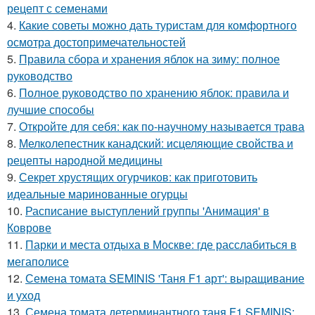
рецепт с семенами
4.
Какие советы можно дать туристам для комфортного
осмотра достопримечательностей
5.
Правила сбора и хранения яблок на зиму: полное
руководство
6.
Полное руководство по хранению яблок: правила и
лучшие способы
7.
Откройте для себя: как по-научному называется трава
8.
Мелколепестник канадский: исцеляющие свойства и
рецепты народной медицины
9.
Секрет хрустящих огурчиков: как приготовить
идеальные маринованные огурцы
10.
Расписание выступлений группы 'Анимация' в
Коврове
11.
Парки и места отдыха в Москве: где расслабиться в
мегаполисе
12.
Семена томата SEMINIS 'Таня F1 арт': выращивание
и уход
13.
Семена томата детерминантного таня F1 SEMINIS: