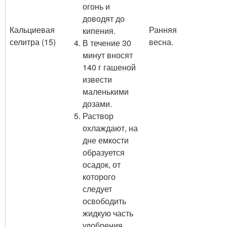
огонь и
доводят до
Кальциевая
Ранняя
кипения.
селитра (15)
весна.
В течение 30
минут вносят
140 г гашеной
извести
маленькими
дозами.
Раствор
охлаждают, на
дне емкости
образуется
осадок, от
которого
следует
освободить
жидкую часть
удобрения.