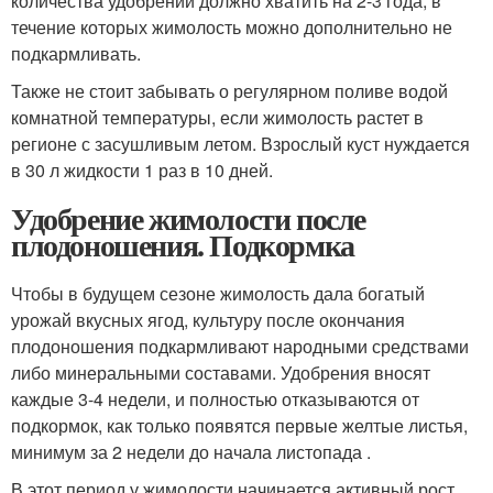
количества удобрений должно хватить на 2-3 года, в
течение которых жимолость можно дополнительно не
подкармливать.
Также не стоит забывать о регулярном поливе водой
комнатной температуры, если жимолость растет в
регионе с засушливым летом. Взрослый куст нуждается
в 30 л жидкости 1 раз в 10 дней.
Удобрение жимолости после
плодоношения. Подкормка
Чтобы в будущем сезоне жимолость дала богатый
урожай вкусных ягод, культуру после окончания
плодоношения подкармливают народными средствами
либо минеральными составами. Удобрения вносят
каждые 3-4 недели, и полностью отказываются от
подкормок, как только появятся первые желтые листья,
минимум за 2 недели до начала листопада .
В этот период у жимолости начинается активный рост