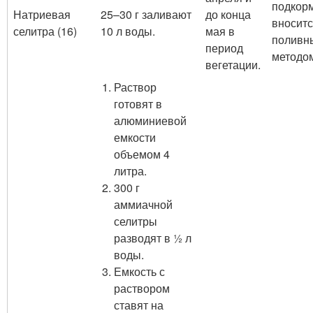
подкор
Натриевая
25–30 г заливают
до конца
вносит
селитра (16)
10 л воды.
мая в
поливн
период
методо
вегетации.
Раствор
готовят в
алюминиевой
емкости
объемом 4
литра.
300 г
аммиачной
селитры
разводят в ½ л
воды.
Емкость с
раствором
ставят на