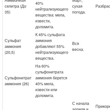
Аммиачная
Март,
40%
селитра (До
сухая
Разбра
нейтрализующего
35)
погода.
вещества: мела,
извести,
доломита.
К 45% сульфата
Сульфат
аммония
Вся
аммония
добавляют 55%
весна.
(20,5)
нейтрализующего
вещества.
На 60%
сульфонитрата
Сульфонитрат
аммония берется
аммония (26)
40% мела,
извести или
доломита.
С начала
Прикор
апреля и