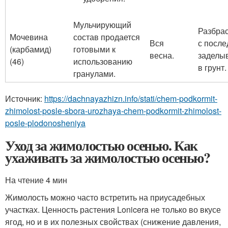
Мульчирующий
Разбра
Мочевина
состав продается
Вся
с посл
(карбамид)
готовыми к
весна.
заделы
(46)
использованию
в грунт.
гранулами.
Источник:
https://dachnayazhizn.info/stati/chem-podkormit-
zhimolost-posle-sbora-urozhaya-chem-podkormit-zhimolost-
posle-plodonosheniya
Уход за жимолостью осенью. Как
ухаживать за жимолостью осенью?
На чтение 4 мин
Жимолость можно часто встретить на приусадебных
участках. Ценность растения Lonicera не только во вкусе
ягод, но и в их полезных свойствах (снижение давления,