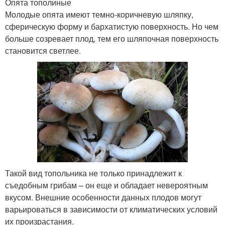
Опята тополиные
Молодые опята имеют темно-коричневую шляпку,
сферическую форму и бархатистую поверхность. Но чем
больше созревает плод, тем его шляпочная поверхность
Сезонные грибы
Грибы в беларуси
становится светлее.
Гриб с красной
Такой вид топольника не только принадлежит к
съедобным грибам – он еще и обладает невероятным
вкусом. Внешние особенности данных плодов могут
варьироваться в зависимости от климатических условий
их произрастания.