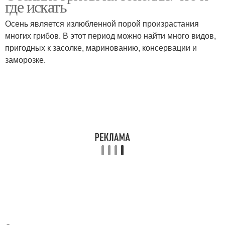
где искать
Осень является излюбленной порой произрастания
многих грибов. В этот период можно найти много видов,
пригодных к засолке, маринованию, консервации и
Желтый гриб
Грибы в сосновом лесу
заморозке.
Несъедобные грибы
Грибы в хвойном лесу
Грибы с коричневой
Коричневые грибы
шляпкой
Пластинковые грибы
Традиционные грибы