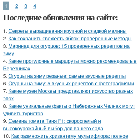
1
2
3
4
Последние обновления на сайте:
1.
Секреты выращивания крупной и сладкой малины
2.
Как сохранить свежесть яблок: проверенные методы
3.
Маринад для огурцов: 15 проверенных рецептов на
зиму
4.
Какие прогулочные маршруты можно рекомендовать в
Березниках
5.
Огурцы на зиму резаные: самые вкусные рецепты
6.
Огурцы на зиму: 5 вкусных рецептов с фотографиями
7.
Какие музеи Москвы представляют искусство разных
эпох
8.
Какие уникальные факты о Набережных Челнах могут
удивить туристов
9.
Семена томата Таня F1: скороспелый и
высокоурожайный выбор для вашего сада
10.
Как размножить хризантему мультифлора: полное