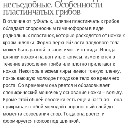
несъедобные. Особенности
пластинчатых грибов
В отличие от губчатых, шляпки пластинчатых грибов
Гриб с коричневой
обладают спороносным гименофором в виде
Грибы с описанием
шляпкой
радиальных пластинок, которые расходятся от ножки к
краям шляпки. Форма верхней части плодового тела
может быть разной, в зависимости от вида. Иногда
шляпки похожи на вогнутые конусы, изменяются в
Маленький гриб
Белый гриб
течение взросления гриба или плотно прилегают к
ножке. Некоторые экземпляры имеют тонкую пленку,
покрывающую молодое плодовое тело во время его
роста. Со временем она рвется и образовывает
специфический мешочек у основания ножки – вольву.
Гриб с толстой
Желтый гриб
Кроме этой общей оболочки есть еще и частная – она
прикрывает собой молодой спороносный слой до
момента созревания спор. Тогда она рвется и
формируется поясок под шляпкой.
Пластинковые грибы
Оранжевый гриб