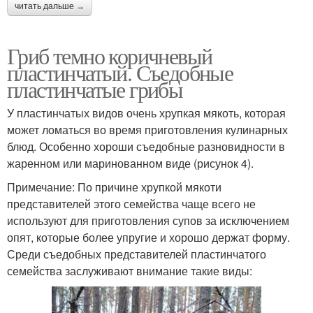
читать дальше →
Гриб с коричневой
Полубелый гриб
ножкой
Гриб темно коричневый
пластинчатый. Съедобные
пластинчатые грибы
Гриб с оригинальным
Интересный гриб
У пластинчатых видов очень хрупкая мякоть, которая
ароматом
может ломаться во время приготовления кулинарных
блюд. Особенно хороши съедобные разновидности в
жаренном или маринованном виде (рисунок 4).
Примечание: По причине хрупкой мякоти
Червивые грибы
Грибы с белой
представителей этого семейства чаще всего не
используют для приготовления супов за исключением
опят, которые более упругие и хорошо держат форму.
Среди съедобных представителей пластинчатого
Гриб с фиолетовой
Фиолетовый гриб
семейства заслуживают внимание такие виды:
шляпкой