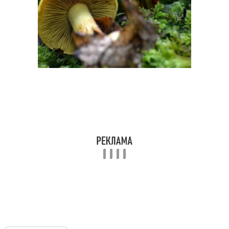
Грибы с желтой ножкой
Пластинчатый гриб
Ядовитый гриб
Ядовитые грибы
Грибы в лесах
Гриб с красной
Опасные грибы
Грибы с синевой