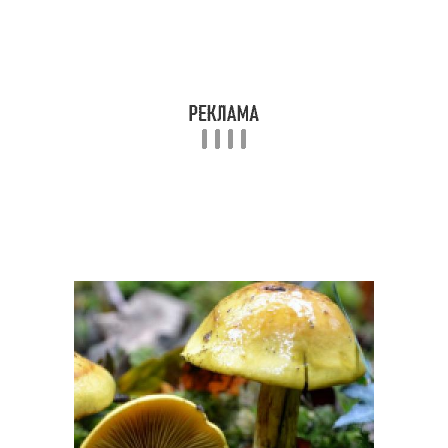
Гриб на толстой
Гриб на дереве
Несъедобные грибы
Куриный гриб
Гриб с оранжевой
Танцующий гриб
шляпкой
Гриб с черной шляпкой
Осенние грибы