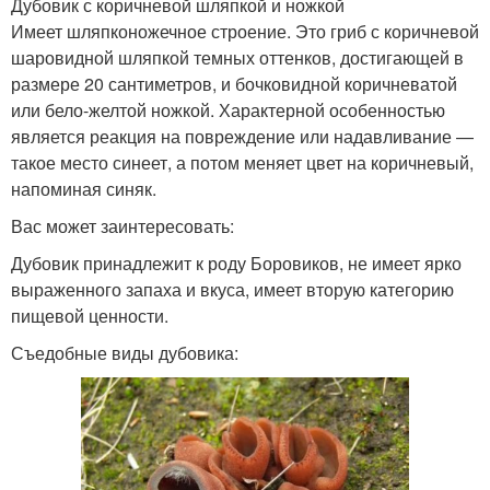
Дубовик с коричневой шляпкой и ножкой
Имеет шляпконожечное строение. Это гриб с коричневой
шаровидной шляпкой темных оттенков, достигающей в
размере 20 сантиметров, и бочковидной коричневатой
Маленький гриб
Черные грибы
или бело-желтой ножкой. Характерной особенностью
является реакция на повреждение или надавливание —
такое место синеет, а потом меняет цвет на коричневый,
напоминая синяк.
Грибы с темной
Желчный гриб
шляпкой
Вас может заинтересовать:
Дубовик принадлежит к роду Боровиков, не имеет ярко
выраженного запаха и вкуса, имеет вторую категорию
пищевой ценности.
Гриб с черной шляпкой
Популярные грибы
Съедобные виды дубовика:
Гриб с бордовой
Грибы с толстой
шляпкой