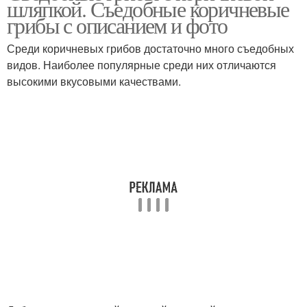
шляпкой. Съедобные коричневые
грибы с описанием и фото
Среди коричневых грибов достаточно много съедобных
видов. Наиболее популярные среди них отличаются
Грибы на тонкой ножке
Лесные грибы
высокими вкусовыми качествами.
Грибы на тонких ножках
Коричневый гриб
Гриб на тонкой ножке
Грибы на белой
Гриб с толстой
Пластинчатые грибы