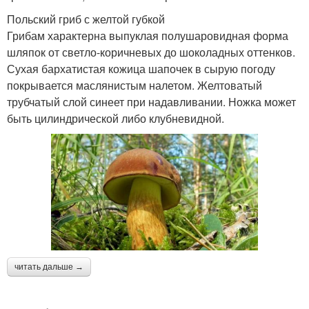
Польский гриб с желтой губкой
Блюда с лесными
Грибы в польском
Грибам характерна выпуклая полушаровидная форма
грибами
стиле
шляпок от светло-коричневых до шоколадных оттенков.
Сухая бархатистая кожица шапочек в сырую погоду
покрывается маслянистым налетом. Желтоватый
трубчатый слой синеет при надавливании. Ножка может
Грибы с луком
Гриб перед жаркой
быть цилиндрической либо клубневидной.
Грибы в польше
Несъедобные грибы
Грибы в картинках
Необычные грибы
читать дальше →