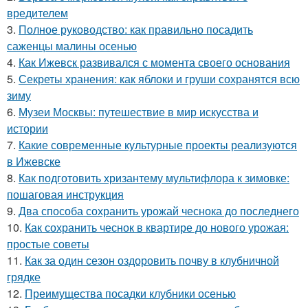
вредителем
3.
Полное руководство: как правильно посадить
саженцы малины осенью
4.
Как Ижевск развивался с момента своего основания
5.
Секреты хранения: как яблоки и груши сохранятся всю
зиму
6.
Музеи Москвы: путешествие в мир искусства и
истории
7.
Какие современные культурные проекты реализуются
в Ижевске
8.
Как подготовить хризантему мультифлора к зимовке:
пошаговая инструкция
9.
Два способа сохранить урожай чеснока до последнего
10.
Как сохранить чеснок в квартире до нового урожая:
простые советы
11.
Как за один сезон оздоровить почву в клубничной
грядке
12.
Преимущества посадки клубники осенью