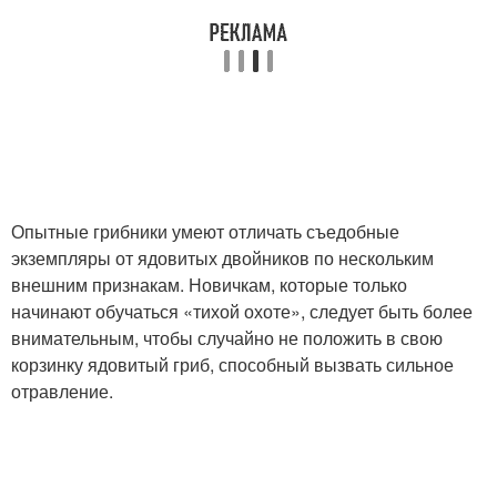
Гриб с оранжевой
Гриб в европе
шляпкой
Грибы с желтой
Грибы на зиму
шляпкой
Опытные грибники умеют отличать съедобные
экземпляры от ядовитых двойников по нескольким
внешним признакам. Новичкам, которые только
начинают обучаться «тихой охоте», следует быть более
Польский боровик
Полубелый гриб
внимательным, чтобы случайно не положить в свою
корзинку ядовитый гриб, способный вызвать сильное
отравление.
Сатанинский гриб
Гриб на срезе