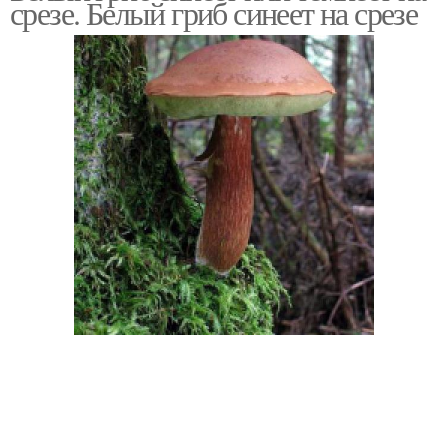
срезе. Белый гриб синеет на срезе
Грибы с коричневой
Вкусные грибы
шляпкой
Маленький гриб
Гриб с желтой шляпкой
Желтые грибы
Желтый гриб
Гриб с желтыми
Ядовитые грибы
пластинками