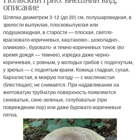
описание
Шляпка диаметром 3-12 (до 20) см, полушаровидная, в
зрелости выпуклая, плосковыпуклая или
подушковидная, в старости — плоская, светло-
красновато-коричневых, каштаново-, шоколадно-,
оливково-, буровато- и темно-коричневых тонов (во
время дождя — темнее), изредка даже черно-
коричневая, с ровным, у молодых грибов с подогнутым,
у зрелых — с поднятым краем. Кожица гладкая, сухая,
бархатистая, в мокрую погоду — с маслянистая
(блестящая); не снимается. При надавливании на
желтоватую трубчатую поверхность появляются
синеватые, сине-зеленые, голубоватые (при
повреждении пор) или даже буровато-коричневые
пятна.