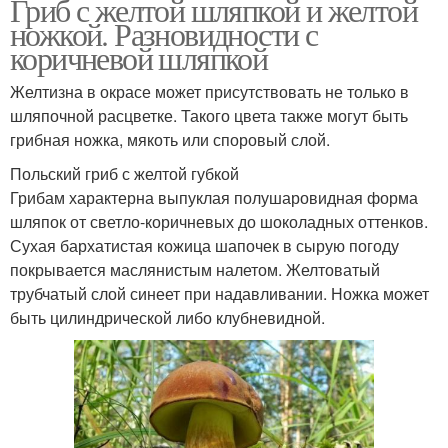
Гриб с желтой шляпкой и желтой
ножкой. Разновидности с
Грибы в мире
Грибы в украине
коричневой шляпкой
Желтизна в окрасе может присутствовать не только в
шляпочной расцветке. Такого цвета также могут быть
грибная ножка, мякоть или споровый слой.
Польский гриб с желтой губкой
Грибам характерна выпуклая полушаровидная форма
шляпок от светло-коричневых до шоколадных оттенков.
Сухая бархатистая кожица шапочек в сырую погоду
покрывается маслянистым налетом. Желтоватый
трубчатый слой синеет при надавливании. Ножка может
быть цилиндрической либо клубневидной.