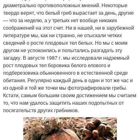
диаметрально про­тивоположных мнений. Некоторые
твердо верят, что белый гриб вырастает за день, другие
— что за неделю, а у третьих нет вообще никаких
соображений на этот счет. Ни в нашей, ни в зарубежной
ли­тературе мы, как ни странно, не отыскали четких
сведений о росте плодовых тел белых. Но мы с моим
другом не успокоились и попытались разгадать эту
загадку. В августе 1987 г. мы исследовали надземный
рост плодовых тел боровика белого елового и
подберезовика обыкновенного в естественной среде
обитания. Ре­гулярно каждый день в один и тот же час и
из одной и той же точки мы фотографировали грибы.
Кстати, самым большим своим достиже­нием мы считаем
то, что нам удалось защитить наших подопытных от
посягательств других грибников.