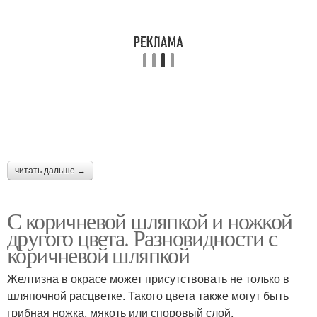
Грибы с синевой
Съедобный гриб
Перечный гриб
Несъедобный гриб
читать дальше →
Польские грибы
Гриб от маховика
С коричневой шляпкой и ножкой
другого цвета. Разновидности с
коричневой шляпкой
Картошка с жареными
Гриб за сутки
Желтизна в окрасе может присутствовать не только в
грибами
шляпочной расцветке. Такого цвета также могут быть
грибная ножка, мякоть или споровый слой.