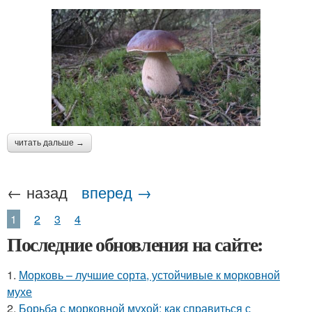
читать дальше →
← назад
вперед →
1
2
3
4
Последние обновления на сайте:
1.
Морковь – лучшие сорта, устойчивые к морковной
мухе
2.
Борьба с морковной мухой: как справиться с