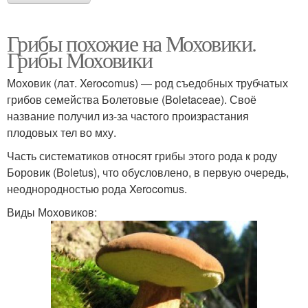
Грибы похожие на Моховики.
Грибы Моховики
Моховик (лат. Xerocomus) — род съедобных трубчатых
грибов семейства Болетовые (Boletaceae). Своё
название получил из-за частого произрастания
плодовых тел во мху.
Часть систематиков относят грибы этого рода к роду
Боровик (Boletus), что обусловлено, в первую очередь,
неоднородностью рода Xerocomus.
Виды Моховиков: