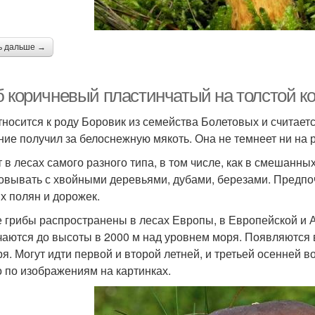
ь дальше →
б коричневый пластинчатый на толстой к
тносится к роду Боровик из семейства Болетовых и считае
ние получил за белоснежную мякоть. Она не темнеет ни на р
т в лесах самого разного типа, в том числе, как в смешанны
овывать с хвойными деревьями, дубами, березами. Предпо
х полян и дорожек.
 грибы распространены в лесах Европы, в Европейской и А
чаются до высоты в 2000 м над уровнем моря. Появляются 
ря. Могут идти первой и второй летней, и третьей осенней 
 по изображениям на картинках.