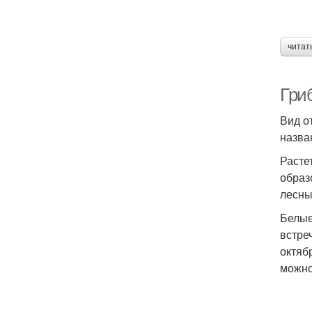
читат
Гри
Вид о
назва
Расте
образ
лесны
Белые
встре
октяб
можно