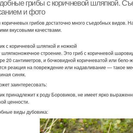
добные грибы с коричневой шляпкой. Съ
санием и фото
 коричневых грибов достаточно много съедобных видов. Н
Разновидности с
Польский гриб
Гриб
ими вкусовыми качествами.
оричневой шляпкой
ик с коричневой шляпкой и ножкой
 шляпконожечное строение. Это гриб с коричневой шарови
ластинчатые грибы
Желтый гриб
ре 20 сантиметров, и бочковидной коричневатой или бело-
тся реакция на повреждение или надавливание — такое мест
иная синяк.
ожет заинтересовать:
ластинковые грибы
Осенние грибы
Тра
ик принадлежит к роду Боровиков, не имеет ярко выраженно
ой ценности.
бные виды дубовика: