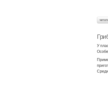
читат
Гри
У пла
Особе
Приме
приго
Среди