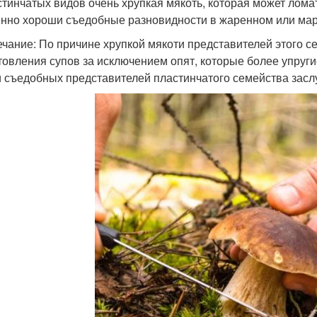
стинчатых видов очень хрупкая мякоть, которая может лом
нно хороши съедобные разновидности в жаренном или мари
чание: По причине хрупкой мякоти представителей этого с
товления супов за исключением опят, которые более упруг
 съедобных представителей пластинчатого семейства засл