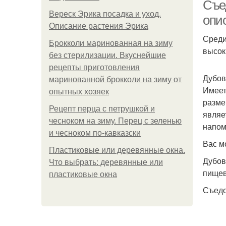
Съе
Вереск Эрика посадка и уход.
опи
Описание растения Эрика
Среди
Брокколи маринованная на зиму
высок
к
без стерилизации. Вкуснейшие
рецепты приготовления
Дубов
маринованной брокколи на зиму от
Имеет
опытных хозяек
П
разме
Рецепт перца с петрушкой и
являе
чесноком на зиму. Перец с зеленью
напом
и чесноком по-кавказски
Вас м
П
Пластиковые или деревянные окна.
Дубов
Что выбрать: деревянные или
пищев
пластиковые окна
Съедо