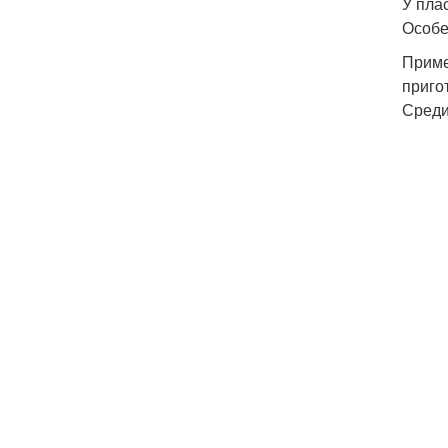
У пла
Особе
Приме
приго
Среди