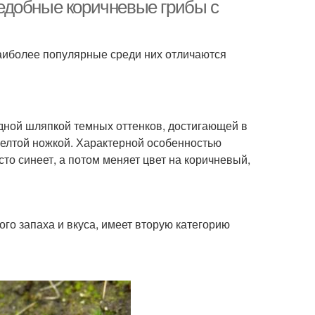
едобные коричневые грибы с
аиболее популярные среди них отличаются
 с желтой губкой
Маленький гриб
дной шляпкой темных оттенков, достигающей в
Желчный гриб
Пластинчатый гриб
желтой ножкой. Характерной особенностью
о синеет, а потом меняет цвет на коричневый,
диционные грибы
Сезонные грибы
го запаха и вкуса, имеет вторую категорию