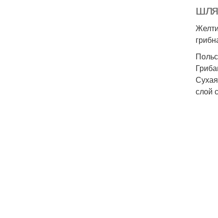
шля
Желти
грибн
Польс
Гриба
Сухая
слой 