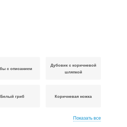
Дубовик с коричневой
бы с описанием
шляпкой
Белый гриб
Коричневая ножка
Показать все
Лесные грибы
Грибы на тонких ножках