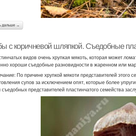
ь дальше →
бы с коричневой шляпкой. Съедобные пл
стинчатых видов очень хрупкая мякоть, которая может лом
нно хороши съедобные разновидности в жаренном или мари
чание: По причине хрупкой мякоти представителей этого с
товления супов за исключением опят, которые более упруг
 съедобных представителей пластинчатого семейства засл