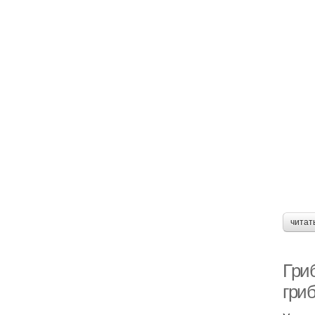
читат
Гри
гри