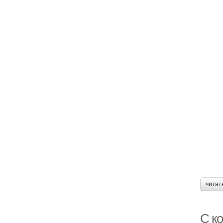
читат
С к