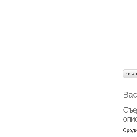
читат
Вас
Съе
опи
Среди