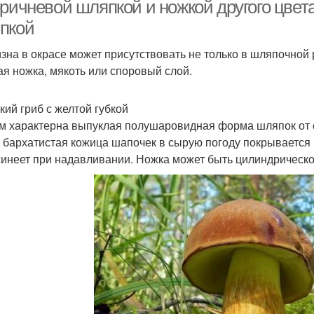
шляпкой
оричневой шляпкой и ножкой другого цвет
пкой
зна в окрасе может присутствовать не только в шляпочной р
ая ножка, мякоть или споровый слой.
кий гриб с желтой губкой
м характерна выпуклая полушаровидная форма шляпок от 
 бархатистая кожица шапочек в сырую погоду покрывается
синеет при надавливании. Ножка может быть цилиндрическо