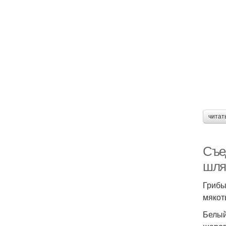
читат
Съе
шля
Грибы
мякот
Белый