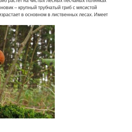
риб растет на чистых лесных песчаных полянках
новик – крупный трубчатый гриб с мясистой
зрастает в основном в лиственных лесах. Имеет