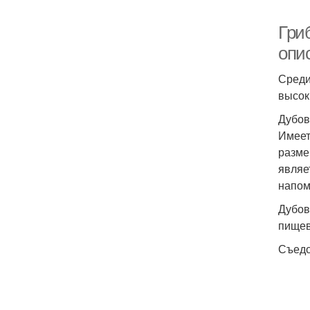
Гри
опи
Среди
высок
Дубов
Имеет
разме
являе
напом
Дубов
пищев
Съедо