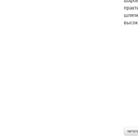
шаров
практ
шляпк
высок
читат