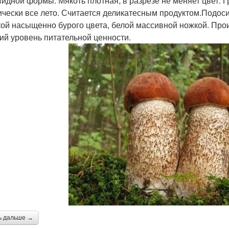
идной формы. Мякоть плотная, в разрезе не меняет цвет. Г
ически все лето. Считается деликатесным продуктом.Подоси
ой насыщенно бурого цвета, белой массивной ножкой. Прои
ий уровень питательной ценности.
ь дальше →