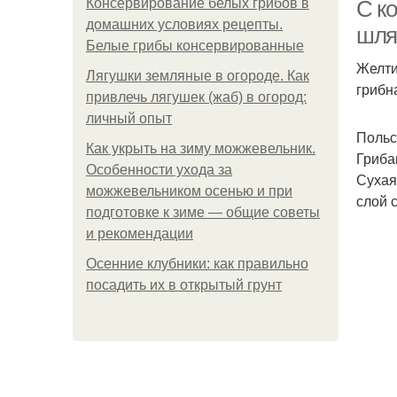
Консервирование белых грибов в
С к
домашних условиях рецепты.
шля
Белые грибы консервированные
Желти
Лягушки земляные в огороде. Как
грибн
привлечь лягушек (жаб) в огород:
личный опыт
Польс
Как укрыть на зиму можжевельник.
Гриба
Особенности ухода за
Сухая
можжевельником осенью и при
слой 
подготовке к зиме — общие советы
и рекомендации
Осенние клубники: как правильно
посадить их в открытый грунт