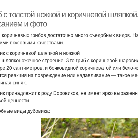
б с толстой ножкой и коричневой шляпко
санием и фото
 коричневых грибов достаточно много съедобных видов. Н
ими вкусовыми качествами.
ик с коричневой шляпкой и ножкой
 шляпконожечное строение. Это гриб с коричневой шарови
ре 20 сантиметров, и бочковидной коричневатой или бело-
тся реакция на повреждение или надавливание — такое мест
иная синяк.
ик принадлежит к роду Боровиков, не имеет ярко выраженно
ой ценности.
бные виды дубовика: