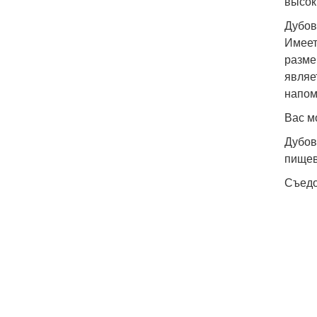
высок
Дубов
Имеет
разме
являе
напом
Вас м
Дубов
пищев
Съедо