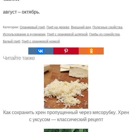
август – октябрь.
Категории:
Оранжевый гриб
,
Гриб на дереве
,
Внешний вид
,
Полезные свойства
,
Использование в кулинарии
,
Гриб с оранжевой шляпкой
,
Грибы из семейства
,
Белый гриб
,
Гриб с оранжевой ножкой
Читайте также
Как сохранить хрен пропущенный через мясорубку. Хрен
с уксусом — классический рецепт