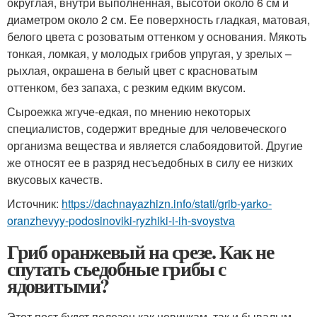
округлая, внутри выполненная, высотой около 6 см и
диаметром около 2 см. Ее поверхность гладкая, матовая,
белого цвета с розоватым оттенком у основания. Мякоть
тонкая, ломкая, у молодых грибов упругая, у зрелых –
рыхлая, окрашена в белый цвет с красноватым
оттенком, без запаха, с резким едким вкусом.
Сыроежка жгуче-едкая, по мнению некоторых
специалистов, содержит вредные для человеческого
организма вещества и является слабоядовитой. Другие
же относят ее в разряд несъедобных в силу ее низких
вкусовых качеств.
Источник:
https://dachnayazhizn.info/stati/grib-yarko-
oranzhevyy-podosinoviki-ryzhiki-i-ih-svoystva
Гриб оранжевый на срезе. Как не
спутать съедобные грибы с
ядовитыми?
Этот пост будет полезен как новичкам, так и бывалым