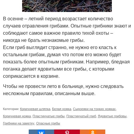
В осенне – летний период возрастает количество
случаев отравления грибами. Опытные грибники знают и
соблюдают самое важное правило тихой охоты –
никогда не брать незнакомые грибы.
Если гриб выглядит странно, не нужно его класть к
остальным грибам, думая что потом его можно будет
показать более опытным грибникам. Например, бледная
поганка делает ядовитыми все грибы, с которыми
соприкасается в корзине.
Чтобы не провести лето в больнице, нужно следовать
несложным правилам, описанным выше.
Категории:
Коричневая шляпка
,
Белая ножка
,
Сыроежки на тонких ножках
,
Коричневая ножка
,
Пластинчатые грибы
,
Пластинчатый гриб
,
Ядовитые грибовы
,
Грибники на заметку
,
Опасные грибы