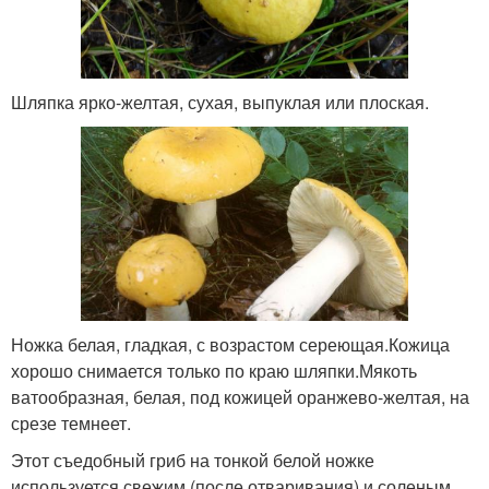
Шляпка ярко-желтая, сухая, выпуклая или плоская.
Ножка белая, гладкая, с возрастом сереющая.Кожица
хорошо снимается только по краю шляпки.Мякоть
ватообразная, белая, под кожицей оранжево-желтая, на
срезе темнеет.
Этот съедобный гриб на тонкой белой ножке
используется свежим (после отваривания) и соленым.