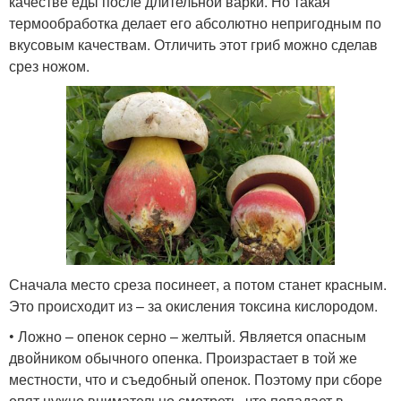
качестве еды после длительной варки. Но такая
термообработка делает его абсолютно непригодным по
вкусовым качествам. Отличить этот гриб можно сделав
срез ножом.
Сначала место среза посинеет, а потом станет красным.
Это происходит из – за окисления токсина кислородом.
• Ложно – опенок серно – желтый. Является опасным
двойником обычного опенка. Произрастает в той же
местности, что и съедобный опенок. Поэтому при сборе
опят нужно внимательно смотреть, что попадает в