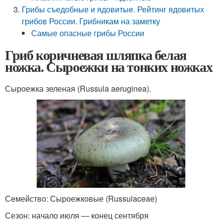
Грибы съедобные и ядовитые. Рейтинг ядовитых
грибов России. Грибникам на заметку
Самые опасные грибы России
Гриб коричневая шляпка белая
ножка. Сыроежки на тонких ножках
Сыроежка зеленая (Russula aeruginea).
Семейство: Сыроежковые (Russulaceae)
Сезон: начало июля — конец сентября