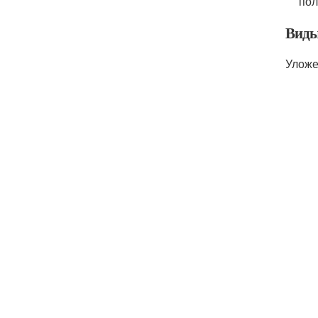
пол
Виды
Уложе