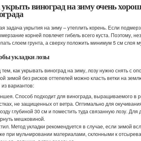
 укрыть виноград на зиму очень хоро
ограда
ая задача укрытия на зиму – утеплить корень. Если подмер
ымерзание корней повлечет гибель всего куста. Поэтому, не
пать слоем грунта, а сверху положить минимум 5 см слоя м
обы укладки лозы
 тем, как укрывать виноград на зиму, лозу нужно снять с опо
ой зимой без рисков оттепелей можно класть ветки на земл
 из вариантов:
ншея. Способ подходит для винограда, выращиваемого в р
стках, не защищенных от ветра. Оптимально для окучивания
озду глубиной 30 см и поместить туда связанную лозу. Дл
рнуть мешковиной.
тил. Метод укладки рекомендуется в случае, если зимой вс
же при мульчировании материалами, склонными к отсыреван