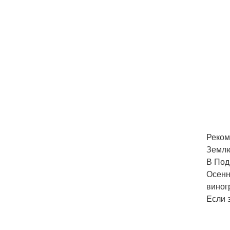
Реком
Землю
В Под
Осенн
виног
Если 