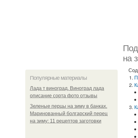
Под
на 
Сод
П
Популярные материалы
К
Лада т виноград. Виноград лада
описание сорта фото отзывы
Зеленые перцы на зиму в банках.
К
Маринованный болгарский перец
на зиму: 11 рецептов заготовки