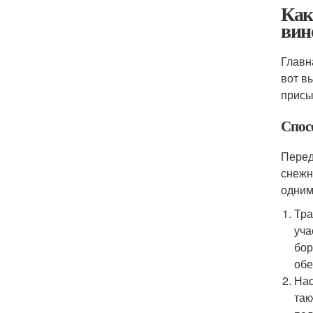
Как
вин
Главн
вот в
присы
Спос
Перед
снежн
одним
Тра
уча
бор
обе
Нас
так