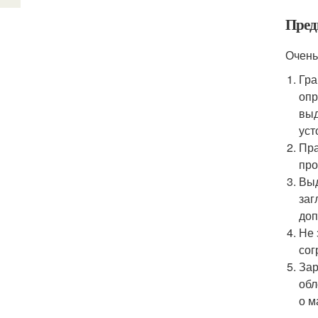
Пред
Очень
Гра
опр
выд
уст
Пра
про
Выд
заг
доп
Не 
со
Зар
обл
о м