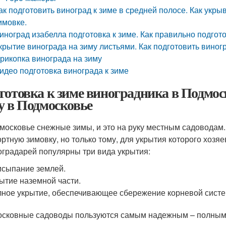
ак подготовить виноград к зиме в средней полосе. Как укры
имовке.
иноград изабелла подготовка к зиме. Как правильно подгот
крытие винограда на зиму листьями. Как подготовить виног
рикопка винограда на зиму
идео подготовка винограда к зиме
готовка к зиме виноградника в Подмос
у в Подмосковье
московье снежные зимы, и это на руку местным садоводам.
ртную зимовку, но только тому, для укрытия которого хозя
оградарей популярны три вида укрытия:
сыпание землей.
ытие наземной части.
ное укрытие, обеспечивающее сбережение корневой сист
сковные садоводы пользуются самым надежным – полным