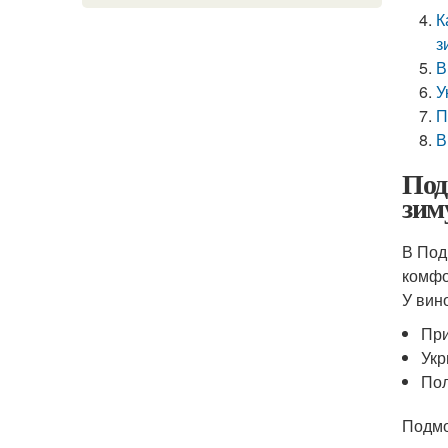
К
з
В
У
П
В
Под
зим
В Под
комфо
У вин
При
Укр
Пол
Подмо