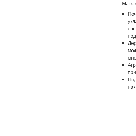
Матер
Поч
укл
сле
под
Дер
мож
мно
Агр
при
Под
нак