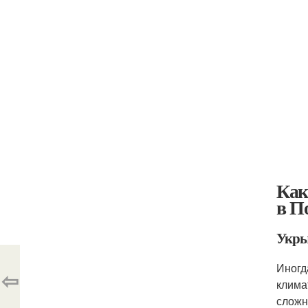
Как
в П
Укры
Иногд
⇦
клима
сложн