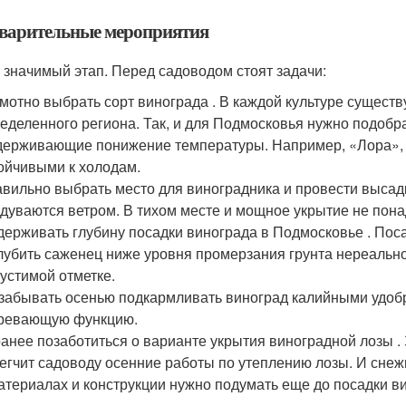
варительные мероприятия
 значимый этап. Перед садоводом стоят задачи:
мотно выбрать сорт винограда . В каждой культуре сущест
еделенного региона. Так, и для Подмосковья нужно подобр
ерживающие понижение температуры. Например, «Лора», «
ойчивыми к холодам.
вильно выбрать место для виноградника и провести высадк
дуваются ветром. В тихом месте и мощное укрытие не пона
ерживать глубину посадки винограда в Подмосковье . Поса
лубить саженец ниже уровня промерзания грунта нереально
устимой отметке.
забывать осенью подкармливать виноград калийными удобр
гревающую функцию.
анее позаботиться о варианте укрытия виноградной лозы .
егчит садоводу осенние работы по утеплению лозы. И снеж
атериалах и конструкции нужно подумать еще до посадки ви