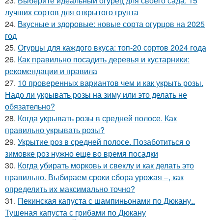
23.
Выберите идеальный огурец для своего сада: 15
лучших сортов для открытого грунта
24.
Вкусные и здоровые: новые сорта огурцов на 2025
год
25.
Огурцы для каждого вкуса: топ-20 сортов 2024 года
26.
Как правильно посадить деревья и кустарники:
рекомендации и правила
27.
10 проверенных вариантов чем и как укрыть розы.
Надо ли укрывать розы на зиму или это делать не
обязательно?
28.
Когда укрывать розы в средней полосе. Как
правильно укрывать розы?
29.
Укрытие роз в средней полосе. Позаботиться о
зимовке роз нужно еще во время посадки
30.
Когда убирать морковь и свеклу и как делать это
правильно. Выбираем сроки сбора урожая –, как
определить их максимально точно?
31.
Пекинская капуста с шампиньонами по Дюкану..
Тушеная капуста с грибами по Дюкану