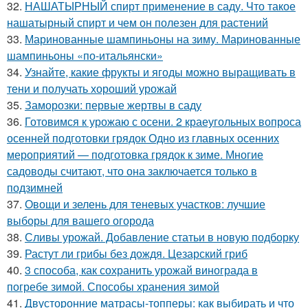
32.
НАШАТЫРНЫЙ спирт применение в саду. Что такое
нашатырный спирт и чем он полезен для растений
33.
Маринованные шампиньоны на зиму. Маринованные
шампиньоны «по-итальянски»
34.
Узнайте, какие фрукты и ягоды можно выращивать в
тени и получать хороший урожай
35.
Заморозки: первые жертвы в саду
36.
Готовимся к урожаю с осени. 2 краеугольных вопроса
осенней подготовки грядок Одно из главных осенних
мероприятий — подготовка грядок к зиме. Многие
садоводы считают, что она заключается только в
подзимней
37.
Овощи и зелень для теневых участков: лучшие
выборы для вашего огорода
38.
Сливы урожай. Добавление статьи в новую подборку
39.
Растут ли грибы без дождя. Цезарский гриб
40.
3 способа, как сохранить урожай винограда в
погребе зимой. Способы хранения зимой
41.
Двусторонние матрасы-топперы: как выбирать и что