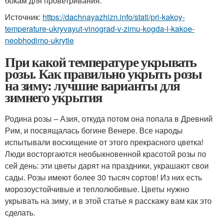
бокам для проветривания.
Источник:
https://dachnayazhizn.info/stati/pri-kakoy-
temperature-ukryvayut-vinograd-v-zimu-kogda-i-kakoe-
neobhodimo-ukrytie
При какой температуре укрывать
розы. Как правильно укрыть розы
на зиму: лучшие варианты для
зимнего укрытия
Родина розы – Азия, откуда потом она попала в Древний
Рим, и посвящалась богине Венере. Все народы
испытывали восхищение от этого прекрасного цветка!
Люди восторгаются необыкновенной красотой розы по
сей день: эти цветы дарят на праздники, украшают свои
сады. Розы имеют более 30 тысяч сортов! Из них есть
морозоустойчивые и теплолюбивые. Цветы нужно
укрывать на зиму, и в этой статье я расскажу вам как это
сделать.