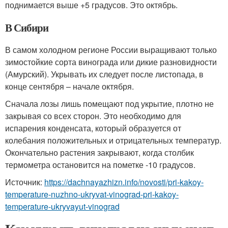
поднимается выше +5 градусов. Это октябрь.
В Сибири
В самом холодном регионе России выращивают только
зимостойкие сорта винограда или дикие разновидности
(Амурский). Укрывать их следует после листопада, в
конце сентября – начале октября.
Сначала лозы лишь помещают под укрытие, плотно не
закрывая со всех сторон. Это необходимо для
испарения конденсата, который образуется от
колебания положительных и отрицательных температур.
Окончательно растения закрывают, когда столбик
термометра остановится на пометке -10 градусов.
Источник:
https://dachnayazhizn.info/novosti/pri-kakoy-
temperature-nuzhno-ukryvat-vinograd-pri-kakoy-
temperature-ukryvayut-vinograd