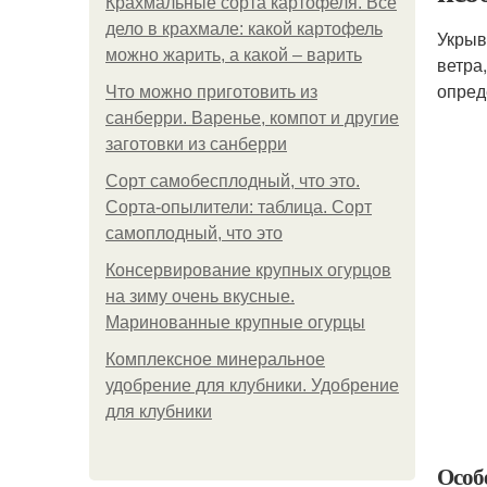
Крахмальные сорта картофеля. Все
дело в крахмале: какой картофель
Укрыв
можно жарить, а какой – варить
ветра
опред
Что можно приготовить из
санберри. Варенье, компот и другие
заготовки из санберри
Сорт самобесплодный, что это.
Сорта-опылители: таблица. Сорт
самоплодный, что это
Консервирование крупных огурцов
на зиму очень вкусные.
Маринованные крупные огурцы
Комплексное минеральное
удобрение для клубники. Удобрение
для клубники
Особ