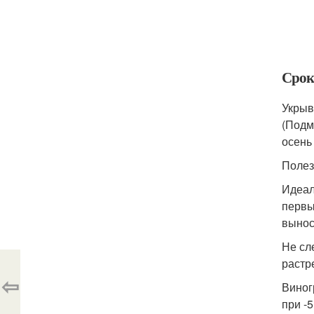
Срок
Укрыв
(Подм
осень
Полез
Идеал
первы
вынос
Не сл
растр
⇦
Виног
при -