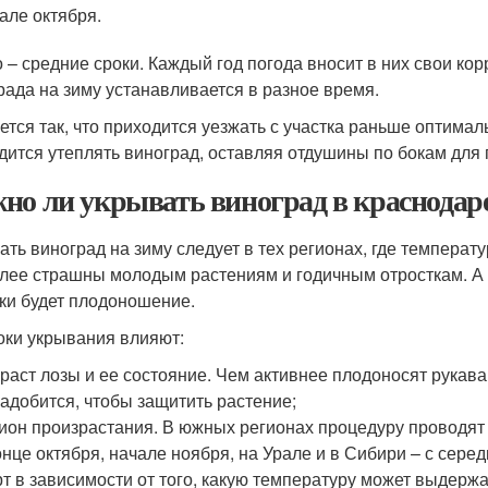
але октября.
о – средние сроки. Каждый год погода вносит в них свои к
рада на зиму устанавливается в разное время.
ется так, что приходится уезжать с участка раньше оптимал
дится утеплять виноград, оставляя отдушины по бокам для
но ли укрывать виноград в краснодар
ать виноград на зиму следует в тех регионах, где температ
лее страшны молодым растениям и годичным отросткам. А в
ки будет плодоношение.
оки укрывания влияют:
раст лозы и ее состояние. Чем активнее плодоносят рукав
адобится, чтобы защитить растение;
ион произрастания. В южных регионах процедуру проводят 
онце октября, начале ноября, на Урале и в Сибири – с сере
т в зависимости от того, какую температуру может выдержа