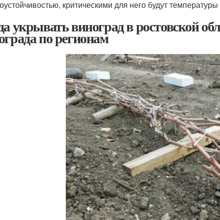
оустойчивостью, критическими для него будут температуры н
да укрывать виноград в ростовской об
ограда по регионам