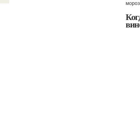
мороз
Ког
вин