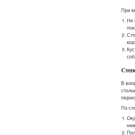
При в
Не 
пок
Сто
кор
Кус
соб
Степ
В воп
столь
перио
По ст
Оку
ниж
Пол