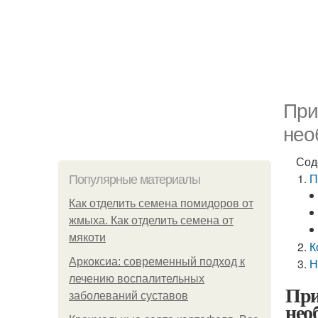
При
нео
Сод
П
Популярные материалы
Как отделить семена помидоров от
жмыха. Как отделить семена от
мякоти
К
Аркоксиа: современный подход к
Н
лечению воспалительных
При
заболеваний суставов
нео