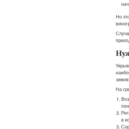
нач
Но эт
виног
Случа
прихо
Нуж
Укрыв
наибо
зимов
На ср
Воз
пон
Рег
в к
Сор