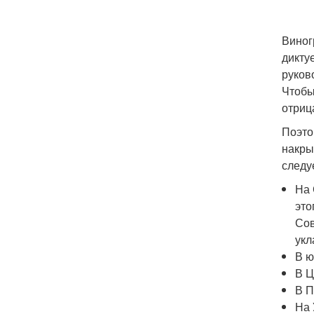
Виног
дикту
руков
Чтобы
отриц
Поэто
накры
следу
На 
это
Сов
укл
В ю
В Ц
В П
На 