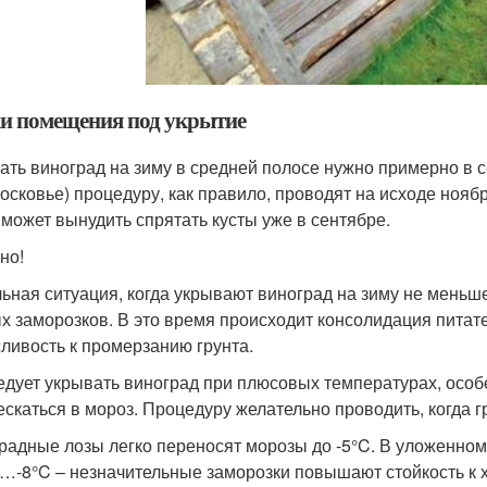
и помещения под укрытие
ать виноград на зиму в средней полосе нужно примерно в 
осковье) процедуру, как правило, проводят на исходе нояб
 может вынудить спрятать кусты уже в сентябре.
но!
ьная ситуация, когда укрывают виноград на зиму не меньше
х заморозков. В это время происходит консолидация питате
ливость к промерзанию грунта.
едует укрывать виноград при плюсовых температурах, осо
ескаться в мороз. Процедуру желательно проводить, когда г
радные лозы легко переносят морозы до -5°C. В уложенном
5…-8°C – незначительные заморозки повышают стойкость к х