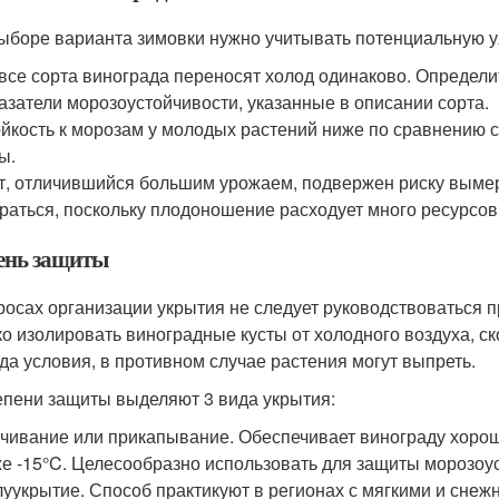
ыборе варианта зимовки нужно учитывать потенциальную уя
все сорта винограда переносят холод одинаково. Определи
азатели морозоустойчивости, указанные в описании сорта.
йкость к морозам у молодых растений ниже по сравнению с
ы.
т, отличившийся большим урожаем, подвержен риску выме
раться, поскольку плодоношение расходует много ресурсов,
ень защиты
росах организации укрытия не следует руководствоваться 
ко изолировать виноградные кусты от холодного воздуха, с
да условия, в противном случае растения могут выпреть.
епени защиты выделяют 3 вида укрытия:
чивание или прикапывание. Обеспечивает винограду хорош
е -15°C. Целесообразно использовать для защиты морозоу
уукрытие. Способ практикуют в регионах с мягкими и снеж