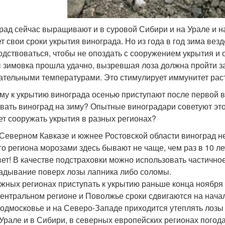
рад сейчас выращивают и в суровой Сибири и на Урале и н
ет свои сроки укрытия винограда. Но из года в год зима вез
одствоваться, чтобы не опоздать с сооружением укрытия и
 зимовка прошла удачно, вызревшая лоза должна пройти 
ательными температурами. Это стимулирует иммунитет рас
му к укрытию винограда осенью приступают после первой в
вать виноград на зиму? Опытные виноградари советуют это де
ет сооружать укрытия в разных регионах?
Северном Кавказе и южнее Ростовской области виноград н
го региона морозами здесь бывают не чаще, чем раз в 10 ле
ет! В качестве подстраховки можно использовать частичное
адывание поверх лозы лапника либо соломы.
жных регионах приступать к укрытию раньше конца ноября 
ентральном регионе и Поволжье сроки сдвигаются на нача
одмосковье и на Северо-Западе приходится утеплять лозы 
Урале и в Сибири, в северных европейских регионах погода