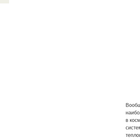
Вообщ
наибо
в кос
систе
тепло