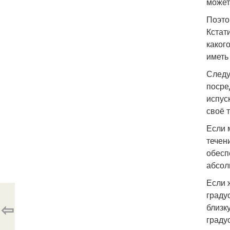
может
Поэто
Кстат
каког
иметь
Следу
посре
испус
своё 
Если 
течен
обесп
абсол
Если 
граду
⇦
близк
граду