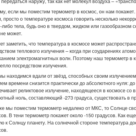
 передаться наружу, так как нет молекул воздуха – «трансп
му, если мы поместим термометр в космос, он нам покажет…
и, просто о температуре космоса говорить несколько некор
о-либо тела, будь оно в твердом, жидком или газообразном
 не может.
ет заметить, что температура в космосе может распростран
дством теплового излучения – когда при соударениях атомо
канием электромагнитных волн. Поэтому наш термометр в ко
тепло посредством излучения.
мы находимся вдали от звёзд, способных своим излучением 
ием времени снизится практически до абсолютного нуля: до
ечивает реликтовое излучение, находящееся в космосе со в
ютный ноль, составляющий -273 градуса, существовать в пр
же мы поместим термометр недалеко от МКС, то Солнце сво
сов. В тени термометр покажет около -150 градусов. Как е
ую к Солнцу планету. На солнечной стороне температура дос
сов.