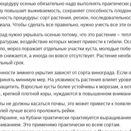
роцедуру осенью обязательно надо выполнять практически 
му повышает выживаемость, сохраняет способность плодонос
ность процедуры: сорт растения, регион, последовательнос
иала. Чтобы сделать все правильно, нужно учесть все эти о
рад нужно укрывать осенью потому, что это растение – теп
ратурам, воздействие которых может привести к гибели. О
ло, мороз поражает отдельные участки куста, молодые побег
я снижается, а иногда он вовсе отсутствует. Растение нео
льный срок.
нности зимнего укрытия зависят от сорта винограда. Если 
ринять минимум мер. На уязвимость растения влияет уров
защитить. Взрослые кусты более устойчивы к морозам, а во
, крепкой плотной коры, нуждаются в повышенном внимани
ты не должны касаться почвы, это может привести к появл
лей лучше всего проложить рейки.
Украине, на Кубани практически практикуется выращивани
чиванием. Это применимо практически ко всем сортам.