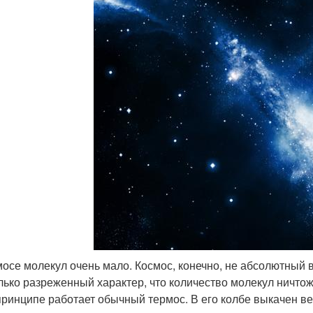
мосе молекул очень мало. Космос, конечно, не абсолютный 
лько разреженный характер, что количество молекул ничтож
принципе работает обычный термос. В его колбе выкачен вес