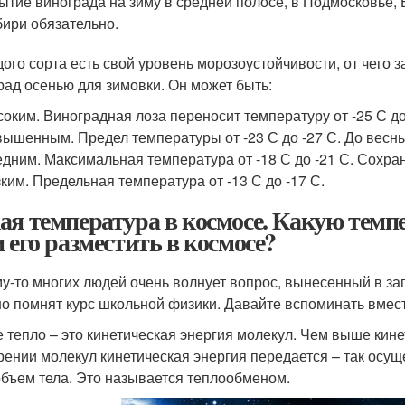
ытие винограда на зиму в средней полосе, в Подмосковье, 
ири обязательно.
дого сорта есть свой уровень морозоустойчивости, от чего з
рад осенью для зимовки. Он может быть:
оким. Виноградная лоза переносит температуру от -25 С до
ышенным. Предел температуры от -23 С до -27 С. До весны
дним. Максимальная температура от -18 С до -21 С. Сохран
ким. Предельная температура от -13 С до -17 С.
ая температура в космосе. Какую темп
и его разместить в космосе?
у-то многих людей очень волнует вопрос, вынесенный в заг
о помнят курс школьной физики. Давайте вспоминать вмест
 тепло – это кинетическая энергия молекул. Чем выше кине
рении молекул кинетическая энергия передается – так осу
объем тела. Это называется теплообменом.