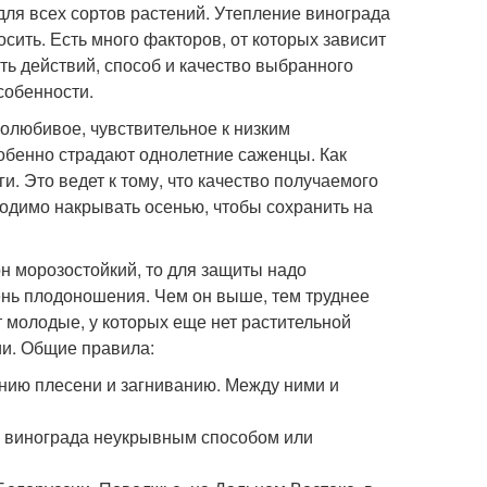
для всех сортов растений. Утепление винограда
ить. Есть много факторов, от которых зависит
ть действий, способ и качество выбранного
собенности.
лолюбивое, чувствительное к низким
собенно страдают однолетние саженцы. Как
и. Это ведет к тому, что качество получаемого
бходимо накрывать осенью, чтобы сохранить на
он морозостойкий, то для защиты надо
ень плодоношения. Чем он выше, тем труднее
т молодые, у которых еще нет растительной
и. Общие правила:
ению плесени и загниванию. Между ними и
е винограда неукрывным способом или