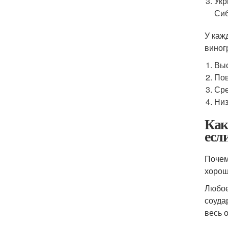
Укр
Сиб
У каж
виног
Выс
Пов
Сре
Низ
Как
есл
Почем
хорош
Любое
соуда
весь 