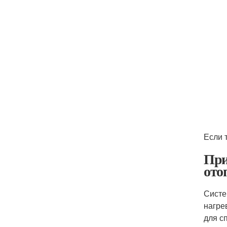
Если 
При
ото
Систе
нагрев
для с