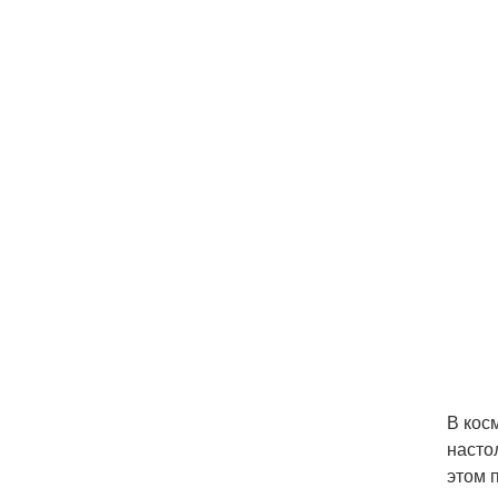
В кос
насто
этом 