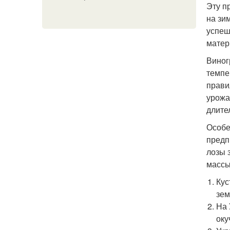
Эту п
на зи
успеш
матер
Виног
темпе
прави
урожа
длите
Особе
предп
лозы 
массы
Кус
зем
На 
оку