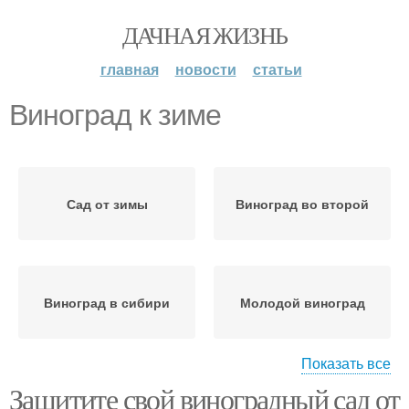
ДАЧНАЯ ЖИЗНЬ
главная
новости
статьи
Виноград к зиме
Сад от зимы
Виноград во второй
Виноград в сибири
Молодой виноград
Показать все
Защитите свой виноградный сад от
Виноград на зиму
Уход за виноградом