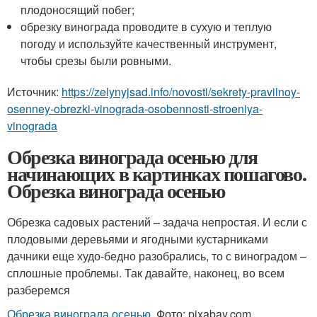
плодоносящий побег;
обрезку винограда проводите в сухую и теплую
погоду и используйте качественный инструмент,
чтобы срезы были ровными.
Источник:
https://zelynyjsad.info/novosti/sekrety-pravilnoy-
osenney-obrezki-vinograda-osobennosti-stroeniya-
vinograda
Обрезка винограда осенью для
начинающих в картинках пошагово.
Обрезка винограда осенью
Обрезка садовых растений – задача непростая. И если с
плодовыми деревьями и ягодными кустарниками
дачники еще худо-бедно разобрались, то с виноградом –
сплошные проблемы. Так давайте, наконец, во всем
разберемся
Обрезка винограда осенью
. Фото: pixabay.com