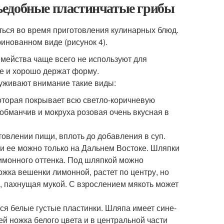
ъедобные пластинчатые грибы
аться во время приготовления кулинарных блюд.
нованном виде (рисунок 4).
емейства чаще всего не используют для
ие и хорошо держат форму.
уживают внимание такие виды:
которая покрывает всю светло-коричневую
бманчив и мокруха розовая очень вкусная в
овлении пищи, вплоть до добавления в суп.
и ее можно только на Дальнем Востоке. Шляпки
лимонного оттенка. Под шляпкой можно
ожка вешенки лимонной, растет по центру, но
, пахнущая мукой. С взрослением мякоть может
ся белые густые пластинки. Шляпа имеет сине-
й ножка белого цвета и в центральной части