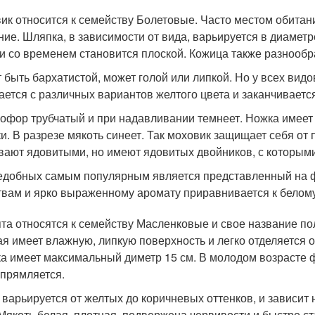
ик относится к семейству Болетовые. Часто местом обитан
ние. Шляпка, в зависимости от вида, варьируется в диамет
и со временем становится плоской. Кожица также разнообр
 быть бархатистой, может голой или липкой. Но у всех видо
ается с различных вариантов желтого цвета и заканчивает
офор трубчатый и при надавливании темнеет. Ножка имеет
и. В разрезе мякоть синеет. Так моховик защищает себя от
вают ядовитыми, но имеют ядовитых двойников, с которыми
едобных самым популярным является представленный на фо
твам и ярко выраженному аромату приравнивается к белому
та относятся к семейству Масленковые и свое название по
ая имеет влажную, липкую поверхность и легко отделяется 
а имеет максимальный диметр 15 см. В молодом возрасте 
прямляется.
 варьируется от желтых до коричневых оттенков, и зависит н
 Мякоть белая, плотная, подвержена червивости и быстро ст