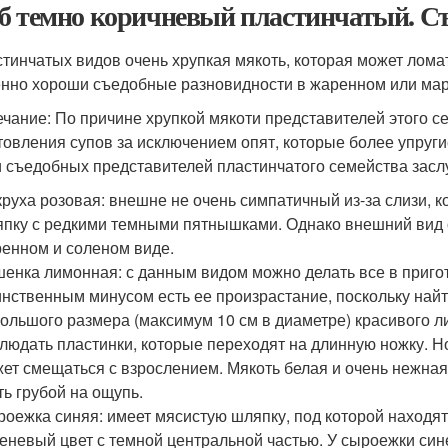
б темно коричневый пластинчатый. С
стинчатых видов очень хрупкая мякоть, которая может лом
нно хороши съедобные разновидности в жаренном или мари
чание: По причине хрупкой мякоти представителей этого с
товления супов за исключением опят, которые более упруг
 съедобных представителей пластинчатого семейства засл
руха розовая: внешне не очень симпатичный из-за слизи, 
пку с редкими темными пятнышками. Однако внешний вид о
енном и соленом виде.
енка лимонная: с данным видом можно делать все в пригот
нственным минусом есть ее произрастание, поскольку найт
ольшого размера (максимум 10 см в диаметре) красивого 
людать пластинки, которые переходят на длинную ножку. Н
ет смещаться с взрослением. Мякоть белая и очень нежная
ть грубой на ощупь.
оежка синяя: имеет мясистую шляпку, под которой находят
еневый цвет с темной центральной частью. У сыроежки сине