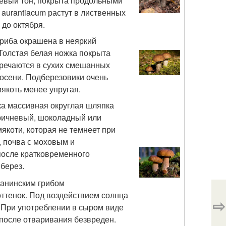
жевый тон, покрыта продольными
aurantiacum растут в лиственных
 до октября.
гриба окрашена в неяркий
 Толстая белая ножка покрыта
тречаются в сухих смешанных
 осени. Подберезовики очень
мякоть менее упругая.
ика массивная округлая шляпка
оричневый, шоколадный или
якоти, которая не темнеет при
, почва с моховым и
осле кратковременного
 берез.
танинским грибом
 оттенок. Под воздействием солнца
⇨
 При употреблении в сыром виде
после отваривания безвреден.