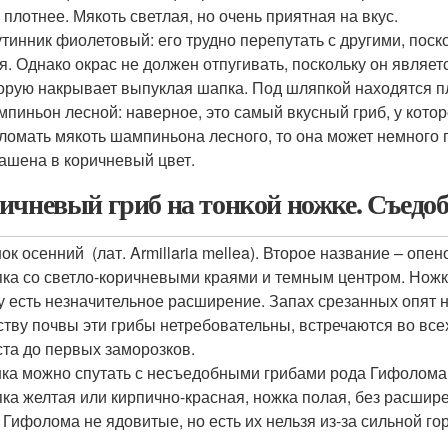
 плотнее. Мякоть светлая, но очень приятная на вкус.
тинник фиолетовый: его трудно перепутать с другими, пос
я. Однако окрас не должен отпугивать, поскольку он являет
орую накрывает выпуклая шапка. Под шляпкой находятся пл
пиньон лесной: наверное, это самый вкусный гриб, у котор
ломать мякоть шампиньона лесного, то она может немного 
ашена в коричневый цвет.
ичневый гриб на тонкой ножке. Съедо
ок осенний (лат. Armillaria mellea). Второе название – опе
ка со светло-коричневыми краями и темным центром. Ножка 
у есть незначительное расширение. Запах срезанных опят н
ству почвы эти грибы нетребовательны, встречаются во все
ста до первых заморозков.
ка можно спутать с несъедобными грибами рода Гифолома (
ка желтая или кирпично-красная, ножка полая, без расшире
 Гифолома не ядовитые, но есть их нельзя из-за сильной гор