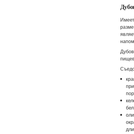
Дубо
Имеет
разме
являе
напом
Дубов
пищев
Съедо
кра
при
пор
кел
бел
оли
окр
дли