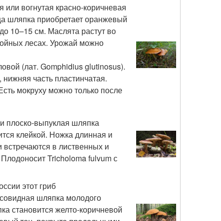
ая или вогнутая красно-коричневая
нца шляпка приобретает оранжевый
до 10–15 см. Маслята растут во
войных лесах. Урожай можно
вой (лат. Gomphidius glutinosus).
 нижняя часть пластинчатая.
Есть мокруху можно только после
или плоско-выпуклая шляпка
ится клейкой. Ножка длинная и
и встречаются в лиственных и
Плодоносит Tricholoma fulvum с
оссии этот гриб
усовидная шляпка молодого
пка становится желто-коричневой