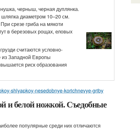
ернушка, черныш, черная дуплянка.
я шляпка диаметром 10–20 см.
 При срезе гриба на мякоти
тут в березовых рощах, еловых
грузди считаются условно-
ые из Западной Европы
повышается риск образования
hirokoy-shlyapkoy-nesedobnye-korichnevye-griby
й и белой ножкой. Съедобные
аиболее популярные среди них отличаются