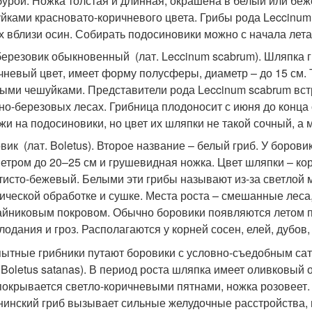
бурой. Ножка толстая и длинная, окрашена в белый или бе
йками красновато-коричневого цвета. Грибы рода Leccinum 
х вблизи осин. Собирать подосиновики можно с начала лета
ерезовик обыкновенный (лат. Leccinum scabrum). Шляпка 
чневый цвет, имеет форму полусферы, диаметр – до 15 см.
ыми чешуйками. Представители рода Leccinum scabrum вс
но-березовых лесах. Грибница плодоносит с июня до конца
жи на подосиновики, но цвет их шляпки не такой сочный, а 
вик (лат. Boletus). Второе название – белый гриб. У боров
етром до 20–25 см и грушевидная ножка. Цвет шляпки – к
тисто-бежевый. Белыми эти грибы называют из-за светлой м
ической обработке и сушке. Места роста – смешанные леса
йниковым покровом. Обычно боровики появляются летом п
лодания и гроз. Располагаются у корней сосен, елей, дубов,
ытные грибники путают боровики с условно-съедобным са
. Boletus satanas). В период роста шляпка имеет оливковый
покрывается светло-коричневыми пятнами, ножка розовеет.
нинский гриб вызывает сильные желудочные расстройства, 