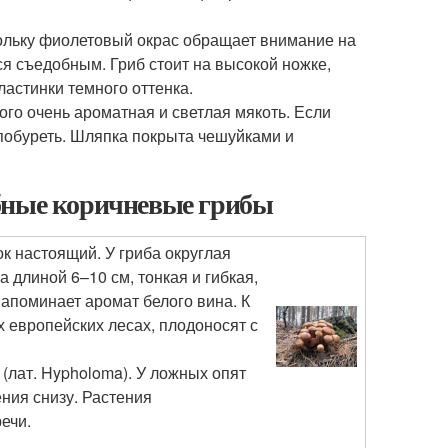
кольку фиолетовый окрас обращает внимание на
ся съедобным. Гриб стоит на высокой ножке,
астинки темного оттенка.
ого очень ароматная и светлая мякоть. Если
побуреть. Шляпка покрыта чешуйками и
бные коричневые грибы
нок настоящий. У гриба округлая
длиной 6–10 см, тонкая и гибкая,
апоминает аромат белого вина. К
х европейских лесах, плодоносят с
лат. Hypholoma). У ложных опят
ния снизу. Растения
ечи.