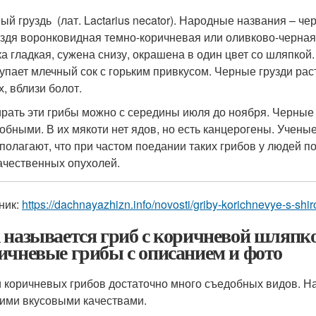
ый груздь (лат. Lactarius necator). Народные названия – ч
уздя воронковидная темно-коричневая или оливково-черна
а гладкая, сужена снизу, окрашена в один цвет со шляпкой.
упает млечный сок с горьким привкусом. Черные грузди рас
х, вблизи болот.
рать эти грибы можно с середины июля до ноября. Черные 
обными. В их мякоти нет ядов, но есть канцерогены. Учен
полагают, что при частом поедании таких грибов у людей 
ачественных опухолей.
ник:
https://dachnayazhizn.info/novosti/griby-korichnevye-s-s
 называется гриб с коричневой шляпко
ичневые грибы с описанием и фото
 коричневых грибов достаточно много съедобных видов. Н
ими вкусовыми качествами.