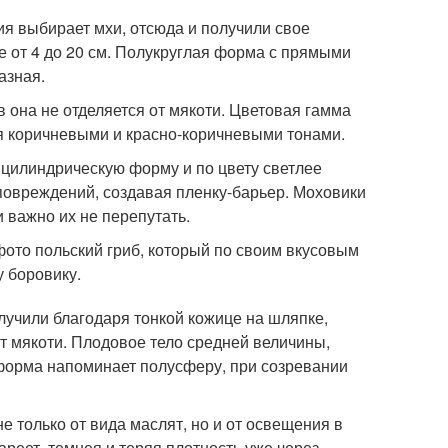
ия выбирает мхи, отсюда и получили свое
ре от 4 до 20 см. Полукруглая форма с прямыми
азная.
в она не отделяется от мякоти. Цветовая гамма
ся коричневыми и красно-коричневыми тонами.
 цилиндрическую форму и по цвету светлее
 повреждений, создавая пленку-барьер. Моховики
 важно их не перепутать.
то польский гриб, который по своим вкусовым
 боровику.
лучили благодаря тонкой кожице на шляпке,
от мякоти. Плодовое тело средней величины,
форма напоминает полусферу, при созревании
е только от вида маслят, но и от освещения в
ареет, темнея и теряя плотность уже через