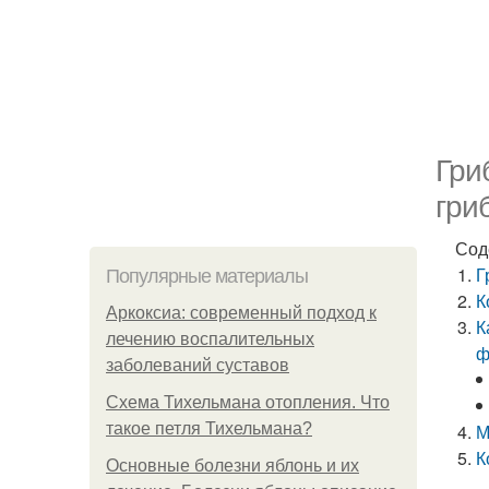
Гри
гри
Сод
Г
Популярные материалы
К
Аркоксиа: современный подход к
К
лечению воспалительных
ф
заболеваний суставов
Схема Тихельмана отопления. Что
такое петля Тихельмана?
М
К
Основные болезни яблонь и их