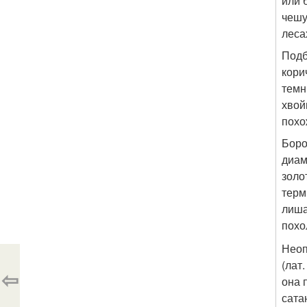
или 
чешу
леса
Подб
кори
темн
хвой
похо
Боро
диам
золо
терм
лиша
похо
Неоп
(лат
⇦
она 
сата