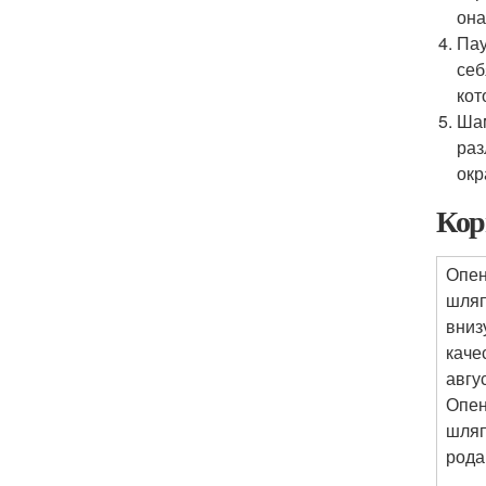
она
Пау
себ
кот
Шам
раз
окр
Кор
Опен
шляп
вниз
каче
авгу
Опен
шляп
рода