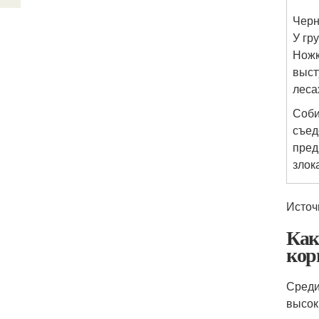
Черн
У гр
Ножк
выст
леса
Соби
съед
пред
злок
Источ
Как
кор
Среди
высок