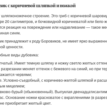
вик с коричневой шляпкой и ножкой
 шляпконожечное строение. Это гриб с коричневой шарови
ре 20 сантиметров, и бочковидной коричневатой или бело-
тся реакция на повреждение или надавливание — такое мест
иная синяк.
ик принадлежит к роду Боровиков, не имеет ярко выраженно
ой ценности.
бные виды дубовика:
пчатый. Имеет темную шляпку и ножку светло желтых оттен
 разрезании меняет оттенок с бежевого на синий, но при т
ажается червями;
е. Условно-съедобный, с коричнево-желтой шляпкой и рас
ым мицелием;
вково-бурый (обыкновенный). Выпуклая двенадцатисантим
ас. Основание ножки красноватое с вкраплениями (в разрезе
не приобретает желтый цвет.