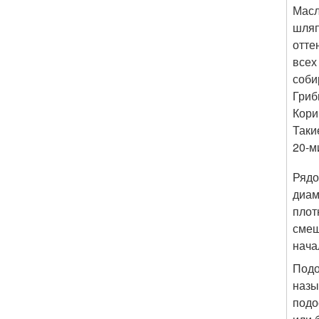
Масл
шляп
отте
всех
соби
Гриб
Кори
Таки
20-м
Рядо
диам
плот
смеш
нача
Подо
назы
подо