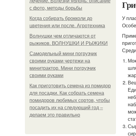
лечение. Болезни яблонь: описание
Гри
с фото, методы борьбы
У пла
Когда собирать брокколи до
Особе
цветения или после. Агротехника
Приме
Волнушки чем отличаются от
приго
рыжиков. ВОЛНУШКИ И РЫЖИКИ
Среди
Самодельный мини погрузчик
Мок
своими руками чертежи на
шля
минитрактор. Мини погрузчик
жар
своими руками
Веш
Как приготовить семена из помидор
Еди
для посадки. Как собрать семена
неб
помидоров любимых сортов, чтобы
наб
посадить их на следующий год –
мож
делаем это правильно
ста
Сыр
сир