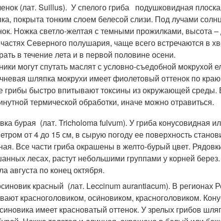
енок (лат. Suillus). У спелого гриба подушковидная плоск
ка, покрыта тонким слоем белесой слизи. Под лучами сол
нок. Ножка светло-желтая с темными прожилками, высота – 
 частях Северного полушария, чаще всего встречаются в х
рать в течение лета и в первой половине осени.
ники могут спутать маслят с условно-съедобной мокрухой ело
чневая шляпка мокрухи имеет фиолетовый оттенок по краю,
е грибы быстро впитывают токсины из окружающей среды. 
инутной термической обработки, иначе можно отравиться.
вка бурая (лат. Tricholoma fulvum). У гриба конусовидная 
етром от 4 до 15 см, в сырую погоду ее поверхность станов
ная. Все части гриба окрашены в желто-бурый цвет. Рядовк
анных лесах, растут небольшими группами у корней берез. 
ла августа по конец октября.
синовик красный (лат. Leccinum aurantiacum). В регионах Р
вают красноголовиком, оси́новиком, красноголовиком. Кон
синовика имеет красноватый оттенок. У зрелых грибов шля