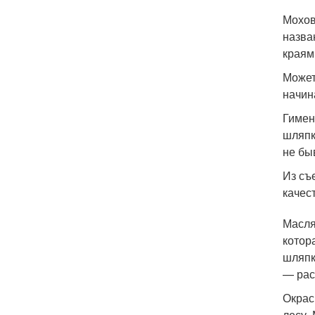
Мохов
назва
краям
Может
начин
Гимен
шляпк
не бы
Из съ
качес
Масля
котор
шляпк
— рас
Окрас
лесу.