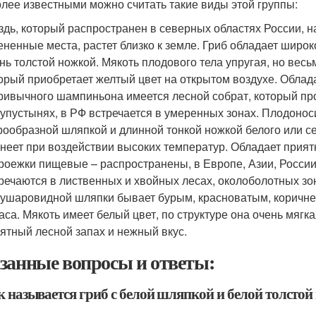
лее известными можно считать такие виды этой группы:
здь, который распространен в северных областях России, 
ененные места, растет близко к земле. Гриб обладает широк
нь толстой ножкой. Мякоть плодового тела упругая, но вес
орый приобретает желтый цвет на открытом воздухе. Обла
ривычного шампиньона имеется лесной собрат, который про
упустынях, в РФ встречается в умеренных зонах. Плодоноси
ообразной шляпкой и длинной тонкой ножкой белого или сер
неет при воздействии высоких температур. Обладает прия
оежки пищевые – распространены, в Европе, Азии, России
речаются в лиственных и хвойных лесах, околоболотных зон
ушаровидной шляпки бывает бурым, красноватым, коричнев
аса. Мякоть имеет белый цвет, по структуре она очень мяг
ятный лесной запах и нежный вкус.
занные вопросы и ответы:
к называется гриб с белой шляпкой и белой толсто