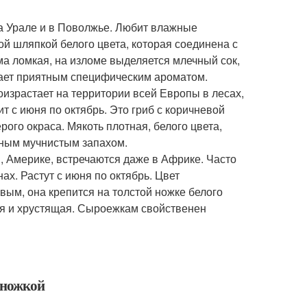
на Урале и в Поволжье. Любит влажные
ой шляпкой белого цвета, которая соединена с
ьма ломкая, на изломе выделяется млечный сок,
дает приятным специфическим ароматом.
израстает на территории всей Европы в лесах,
т с июня по октябрь. Это гриб с коричневой
ого окраса. Мякоть плотная, белого цвета,
тным мучнистым запахом.
, Америке, встречаются даже в Африке. Часто
ах. Растут с июня по октябрь. Цвет
ым, она крепится на толстой ножке белого
кая и хрустящая. Сыроежкам свойственен
й ножкой