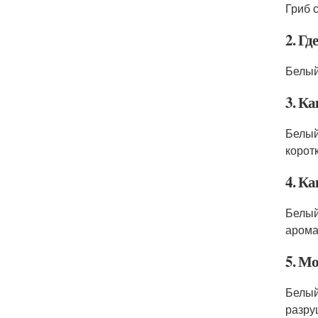
Гриб 
2. Гд
Белый
3. Ка
Белый
корот
4. Ка
Белый
арома
5. М
Белый
разру