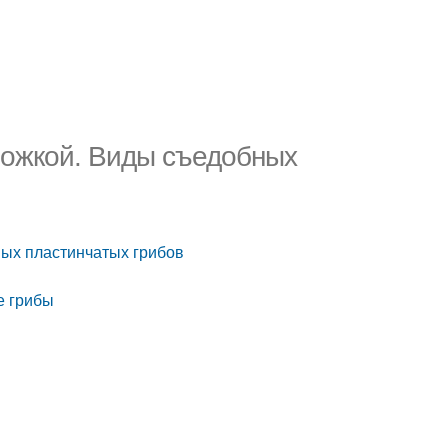
 ножкой. Виды съедобных
ных пластинчатых грибов
е грибы