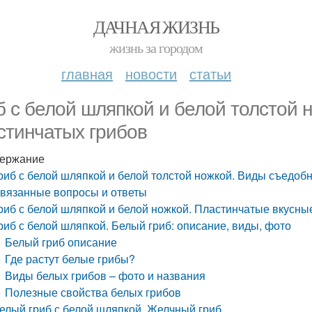
ДАЧНАЯ ЖИЗНЬ
жизнь за городом
главная
новости
статьи
б с белой шляпкой и белой толстой
стинчатых грибов
ержание
риб с белой шляпкой и белой толстой ножкой. Виды съедоб
вязанные вопросы и ответы
риб с белой шляпкой и белой ножкой. Пластинчатые вкусны
риб с белой шляпкой. Белый гриб: описание, виды, фото
Белый гриб описание
Где растут белые грибы?
Виды белых грибов – фото и названия
Полезные свойства белых грибов
елый гриб с белой шляпкой. Желчный гриб