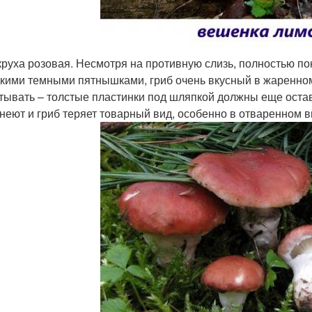
руха розовая. Несмотря на противную слизь, полностью п
кими темными пятнышками, гриб очень вкусный в жаренном
тывать – толстые пластинки под шляпкой должны еще остав
неют и гриб теряет товарный вид, особенно в отваренном в