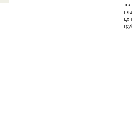
тол
пла
цен
гру