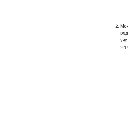
Мок
ред
учи
чер