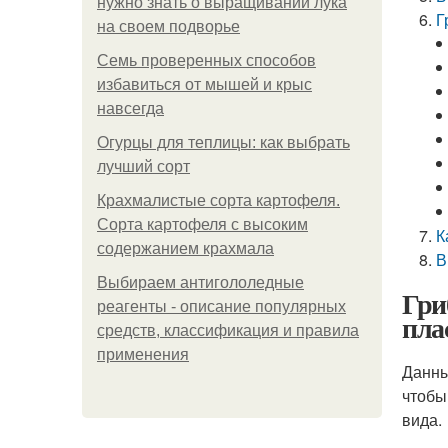
нужно знать о выращивании лука
Г
на своем подворье
Семь проверенных способов
избавиться от мышей и крыс
навсегда
Огурцы для теплицы: как выбрать
лучший сорт
Крахмалистые сорта картофеля.
Сорта картофеля с высоким
К
содержанием крахмала
В
Выбираем антигололедные
Гри
реагенты - описание популярных
пла
средств, классификация и правила
применения
Данны
чтобы
вида.