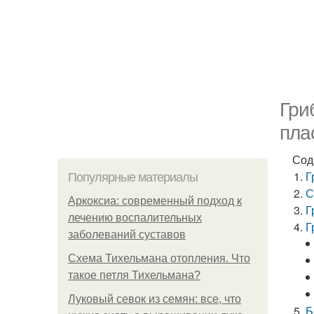
Гри
пла
Сод
Г
Популярные материалы
С
Аркоксиа: современный подход к
Г
лечению воспалительных
Г
заболеваний суставов
Схема Тихельмана отопления. Что
такое петля Тихельмана?
Луковый севок из семян: все, что
Б