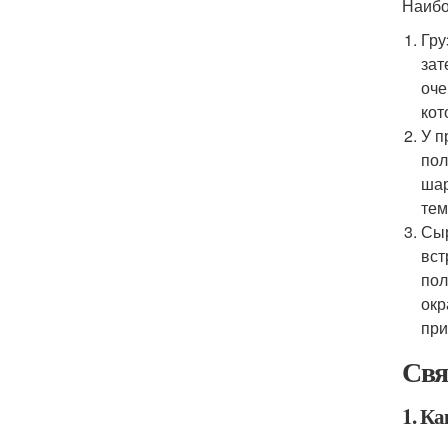
Наибо
Гру
зат
оче
кот
У п
пол
шар
тем
Сыр
вст
пол
окр
при
Свя
1. Ка