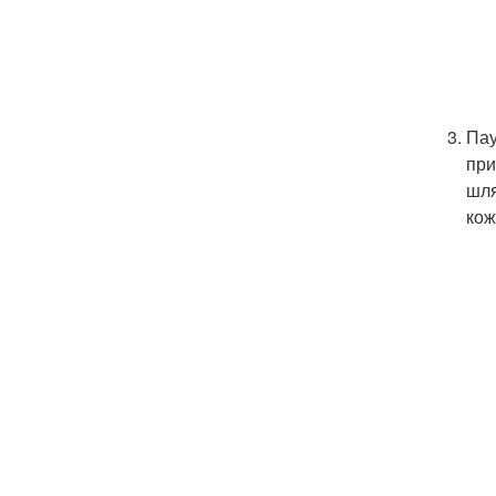
Пау
при
шля
кож