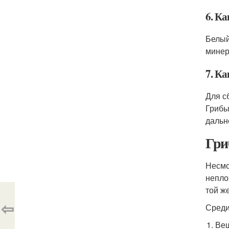
6. Ка
Белый
минер
7. К
Для с
Грибы
дальн
Гри
Несмо
непло
той ж
⇦
Среди
Веш