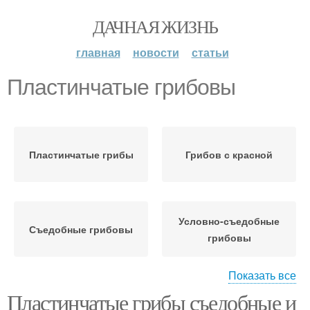
ДАЧНАЯ ЖИЗНЬ
главная
новости
статьи
Пластинчатые грибовы
Пластинчатые грибы
Грибов с красной
Условно-съедобные
Съедобные грибовы
грибовы
Показать все
Пластинчатые грибы съедобные и
Грибов с картинками
Грибов с названиями