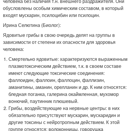
человека без наличия т.н. внешнего раздражителя. Они
обусловлены особым химическим составом, в который
входят мускарин, псилоцибин или псилоцин.
Ирина Селютина (Биолог):
Ядовитые грибы в свою очередь делят на группы в
зависимости от степени их опасности для здоровья
человека:
Смертельно ядовитые: характеризуются выраженным
плазмотоксическим действием, т.к. в своем составе
имеют следующие токсические соединения:
фаллоидин, фаллоин, фаллоцин, фаллизин,
аманитины, аманин, орелланин и др. К ним относятся:
бледная поганка, галерина окаймленная, мухомор
вонючий, паутинник плюшевый.
Грибы, воздействующие на нервные центры: в них
обязательно присутствуют мускарин, мускаридин и
другие токсины с нейротропным действием. К этой
группе относятся: волоконницы, говорушка